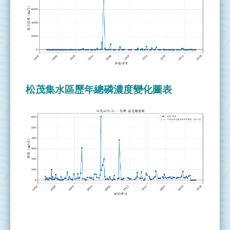
網
站
導
覽
全
國
環
松茂集水區歷年總磷濃度變化圖表
境
水
質
監
測
資
訊
網
水
利