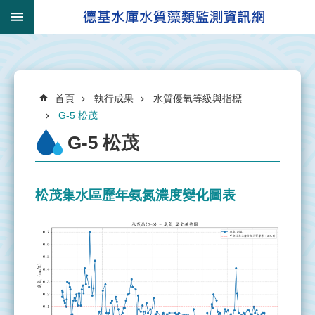
跳到主要內容區塊
:::
_
進
:::
階
搜
:::
尋
首頁
執行成果
水質優氧等級與指標
G-5 松茂
G-5 松茂
有
關
松茂集水區歷年氨氮濃度變化圖表
集
水
區
集
水
區