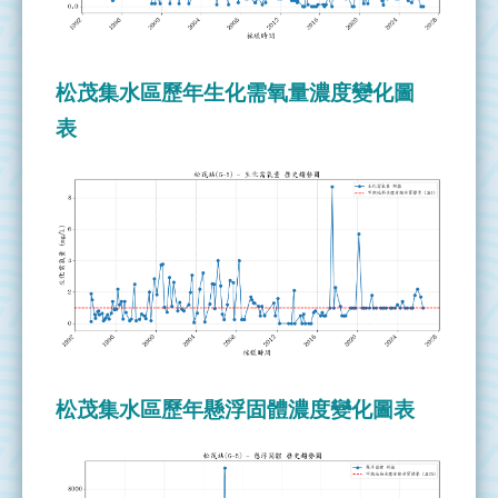
管
理
松茂集水區歷年生化需氧量濃度變化圖
整
表
治
實
況
執
行
成
果
資
源
松茂集水區歷年懸浮固體濃度變化圖表
連
結