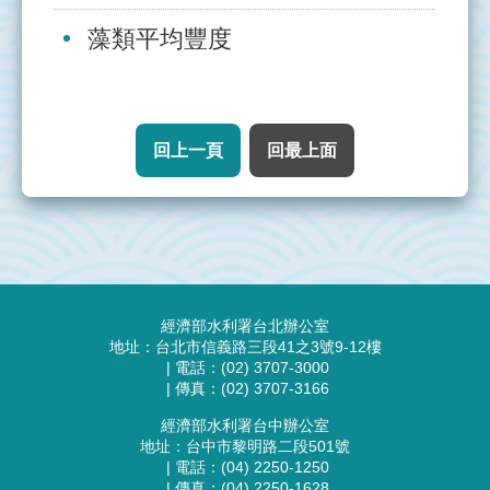
管
藻類平均豐度
理
整
治
回上一頁
回最上面
實
況
執
行
成
:::
果
經濟部水利署台北辦公室
地址：台北市信義路三段41之3號9-12樓
資
| 電話：(02) 3707-3000
| 傳真：(02) 3707-3166
源
連
經濟部水利署台中辦公室
結
地址：台中市黎明路二段501號
| 電話：(04) 2250-1250
| 傳真：(04) 2250-1628