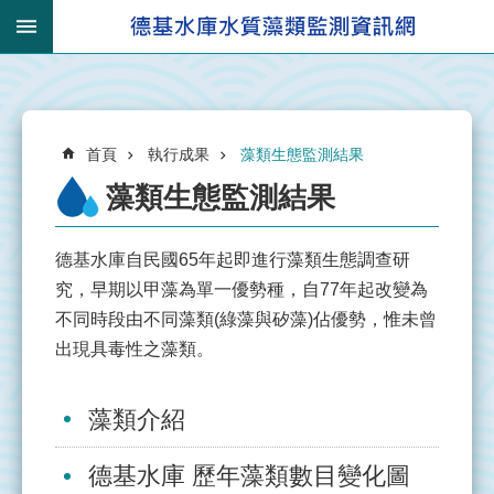
跳到主要內容區塊
:::
_
進
:::
階
搜
:::
尋
首頁
執行成果
藻類生態監測結果
藻類生態監測結果
德基水庫自民國65年起即進行藻類生態調查研
有
究，早期以甲藻為單一優勢種，自77年起改變為
關
不同時段由不同藻類(綠藻與矽藻)佔優勢，惟未曾
集
出現具毒性之藻類。
水
區
藻類介紹
集
水
德基水庫 歷年藻類數目變化圖
區