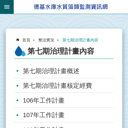
跳到主要內容區塊
:::
_
進
:::
階
搜
:::
尋
首頁
整治實況
第七期治理計畫內容
第七期治理計畫內容
第七期治理計畫概述
有
關
第七期治理計畫核定經費
集
水
區
106年工作計畫
集
107年工作計畫
水
區