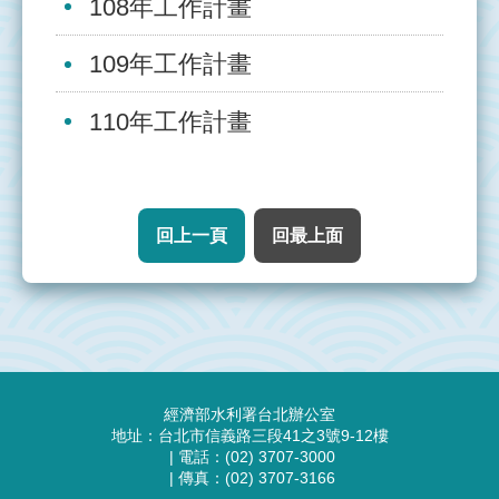
108年工作計畫
管
理
109年工作計畫
整
110年工作計畫
治
實
況
回上一頁
回最上面
執
行
成
果
資
:::
源
經濟部水利署台北辦公室
連
地址：台北市信義路三段41之3號9-12樓
結
| 電話：(02) 3707-3000
| 傳真：(02) 3707-3166