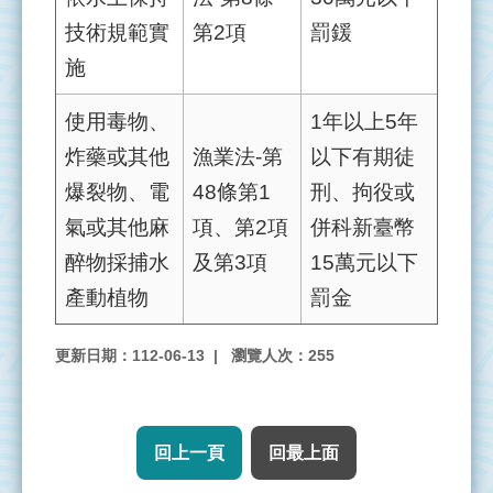
技術規範實
第2項
罰鍰
施
使用毒物、
1年以上5年
炸藥或其他
漁業法-第
以下有期徒
爆裂物、電
48條第1
刑、拘役或
氣或其他麻
項、第2項
併科新臺幣
醉物採捕水
及第3項
15萬元以下
產動植物
罰金
更新日期：112-06-13
瀏覽人次：255
回上一頁
回最上面