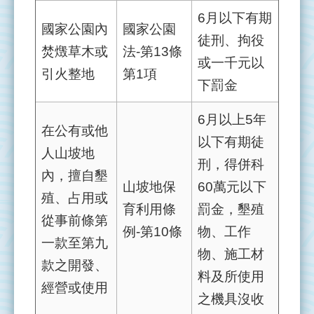
網
6月以下有期
站
國家公園內
國家公園
徒刑、拘役
導
焚燬草木或
法-第13條
覽
或一千元以
引火整地
第1項
下罰金
全
國
6月以上5年
環
在公有或他
境
以下有期徒
人山坡地
水
刑，得併科
質
內，擅自墾
山坡地保
60萬元以下
監
殖、占用或
測
育利用條
罰金，墾殖
從事前條第
資
例-第10條
物、工作
訊
一款至第九
物、施工材
網
款之開發、
料及所使用
水
經營或使用
之機具沒收
利