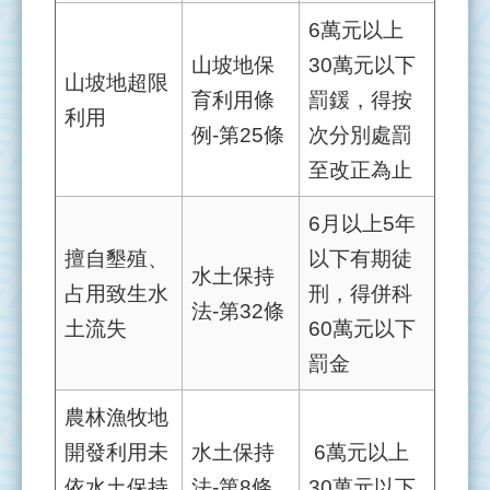
署
6萬元以上
意
山坡地保
30萬元以下
見
山坡地超限
育利用條
罰鍰，得按
信
利用
箱
例-第25條
次分別處罰
至改正為止
台
灣
6月以上5年
電
力
擅自墾殖、
以下有期徒
水土保持
公
占用致生水
刑，得併科
司
法-第32條
土流失
60萬元以下
罰金
農林漁牧地
開發利用未
水土保持
6萬元以上
依水土保持
法-第8條
30萬元以下