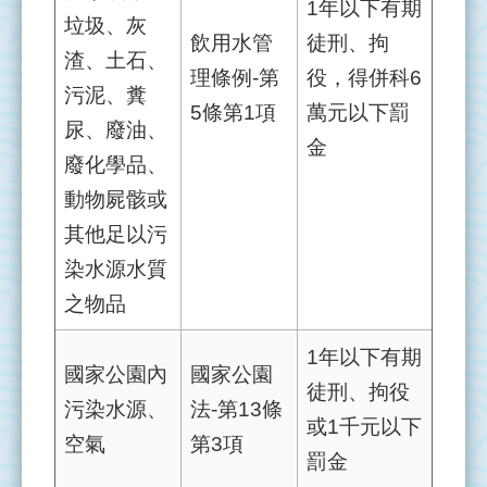
1年以下有期
管
垃圾、灰
飲用水管
徒刑、拘
理
渣、土石、
理條例-第
役，得併科6
污泥、糞
整
5條第1項
萬元以下罰
治
尿、廢油、
金
實
廢化學品、
況
動物屍骸或
執
其他足以污
行
染水源水質
成
之物品
果
1年以下有期
資
國家公園內
國家公園
源
徒刑、拘役
污染水源、
法-第13條
連
或1千元以下
結
空氣
第3項
罰金