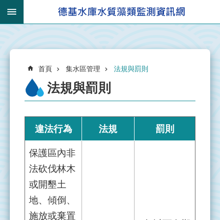
跳到主要內容區塊
:::
_
進
:::
階
搜
:::
尋
首頁
集水區管理
法規與罰則
法規與罰則
有
違法行為
法規
罰則
關
集
保護區內非
水
法砍伐林木
區
或開墾土
集
地、傾倒、
水
施放或棄置
區