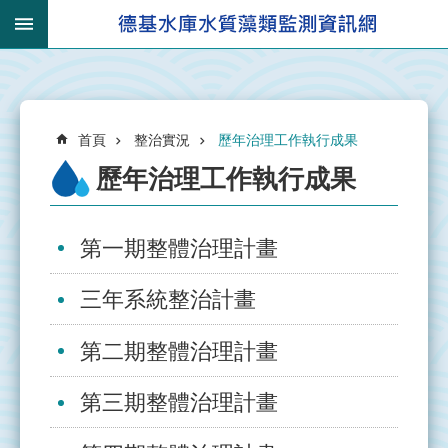
跳到主要內容區塊
:::
_
進
:::
階
搜
:::
尋
首頁
整治實況
歷年治理工作執行成果
歷年治理工作執行成果
第一期整體治理計畫
有
關
三年系統整治計畫
集
水
區
第二期整體治理計畫
集
第三期整體治理計畫
水
區