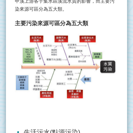
甲溪上游各子集水區溪流水質的影響，而主要污
管
染來源可區分為五大類。
理
主要污染來源可區分為五大類
整
治
實
況
執
行
成
果
資
源
連
結
生活污水(點源污染)