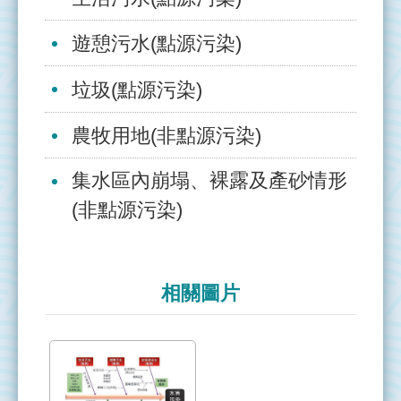
網
站
遊憩污水(點源污染)
導
覽
垃圾(點源污染)
全
國
農牧用地(非點源污染)
環
境
集水區內崩塌、裸露及產砂情形
水
(非點源污染)
質
監
測
資
相關圖片
訊
網
水
利