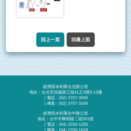
署
意
見
信
箱
回上一頁
回最上面
台
灣
電
力
公
:::
司
經濟部水利署台北辦公室
地址：台北市信義路三段41之3號9-12樓
| 電話：(02) 3707-3000
| 傳真：(02) 3707-3166
經濟部水利署台中辦公室
地址：台中市黎明路二段501號
| 電話：(04) 2250-1250
| 傳真：(04) 2250-1628