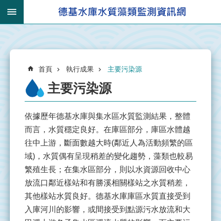
跳到主要內容區塊
:::
_
進
:::
階
搜
:::
尋
首頁
執行成果
主要污染源
主要污染源
依據歷年德基水庫與集水區水質監測結果，整體
有
而言，水質穩定良好。在庫區部分，庫區水體越
關
往中上游，斷面數越大時(鄰近人為活動頻繁的區
集
域)，水質偶有呈現稍差的變化趨勢，藻類也較易
水
繁殖生長；在集水區部分，則以水資源回收中心
區
放流口鄰近樣站和有勝溪相關樣站之水質稍差，
集
其他樣站水質良好。德基水庫庫區水質直接受到
水
入庫河川的影響，或間接受到點源污水放流和大
區