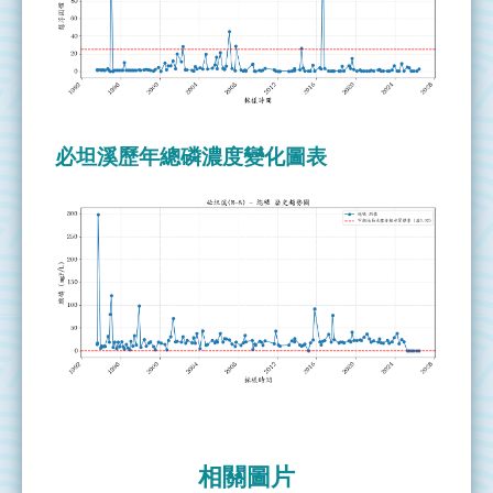
網
站
導
覽
全
必坦溪歷年總磷濃度變化圖表
國
環
境
水
質
監
測
資
訊
網
水
利
相關圖片