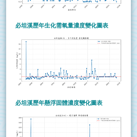
管
理
必坦溪歷年生化需氧量濃度變化圖表
整
治
實
況
執
行
成
果
資
必坦溪歷年懸浮固體濃度變化圖表
源
連
結