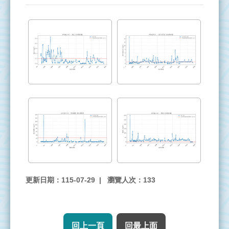
署
意
見
信
箱
台
灣
電
力
公
司
更新日期：115-07-29
瀏覽人次：133
回上一頁
回最上面