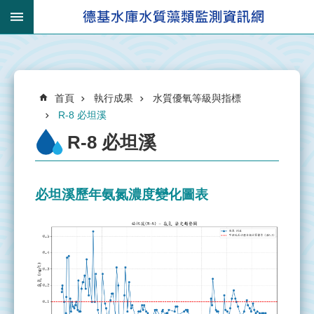
跳到主要內容區塊
:::
_
進
:::
階
搜
:::
尋
首頁
執行成果
水質優氧等級與指標
R-8 必坦溪
R-8 必坦溪
有
關
必坦溪歷年氨氮濃度變化圖表
集
水
區
集
水
區