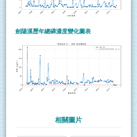
網
站
導
覽
劍陽溪歷年總磷濃度變化圖表
全
國
環
境
水
質
監
測
資
訊
網
相關圖片
水
利