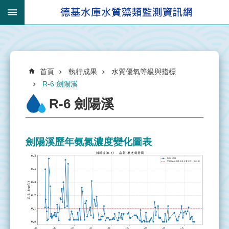
跳到主要內容區塊
:::
_
進
:::
階
搜
:::
尋
首頁
執行成果
水質優氧等級與指標
R-6 劍陽溪
R-6 劍陽溪
有
關
劍陽溪歷年氨氮濃度變化圖表
集
水
區
集
水
區