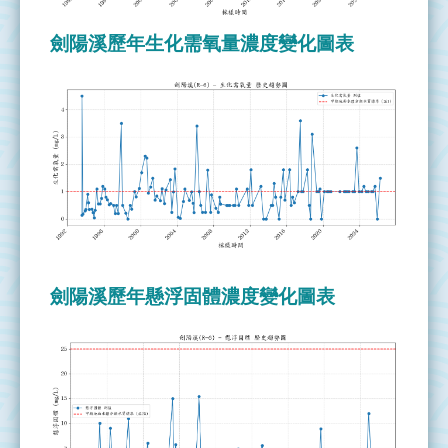
管
劍陽溪歷年生化需氧量濃度變化圖表
理
整
治
實
況
執
行
成
果
劍陽溪歷年懸浮固體濃度變化圖表
資
源
連
結