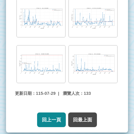
署
意
見
信
箱
台
灣
電
力
公
司
更新日期：115-07-29
瀏覽人次：133
回上一頁
回最上面