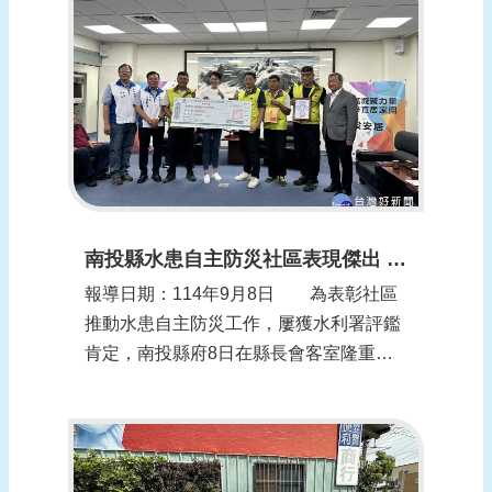
守護民眾安全。 南投縣環保局9日在
南投市南崗二路演練溝渠清淤、加強防汛
整備，南...
南投縣水患自主防災社區表現傑出 許淑華表揚3績優社區
報導日期：114年9月8日 為表彰社區
推動水患自主防災工作，屢獲水利署評鑑
肯定，南投縣府8日在縣長會客室隆重舉
行「114年度水患自主防災社區績優表揚
典禮」，由縣長許淑華接見歷年獲水利署
全國評鑑績優的南投市營南社區、草屯鎮
碧洲社區及埔里鎮慈恩社區防災夥伴代