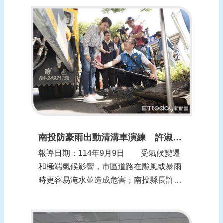
石林里水患自主防災社區、佛教慈濟基金
會、祥和小隊及各里辦公處等約55人參
與，共同強化災害應變能量。 在簽約
儀式中，公所與高雄市返老還童防癌社
會...
南投防豪雨出動清溝車演練 許淑華：必要時委託民間協助清淤
報導日期：114年9月9日 受氣候變遷
和極端氣候影響，市區道路在颱風或暴雨
時更容易淹水並造成危害；南投縣長許淑
華表示，縣府除建議中央加快河道疏浚、
加強山區邊坡整治，對於市中心溝渠排水
也將加強清理，必要時將委託民間協助，