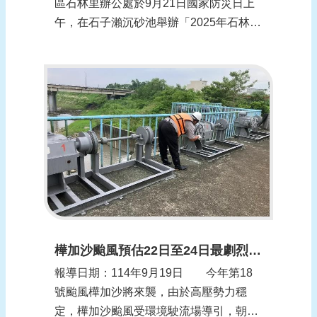
區石林里辦公處於9月21日國家防災日上
午，在石子瀨沉砂池舉辦「2025年石林里
防災運動會」，活動一開始郭國文立委、
陳亭妃立委秘書林宏哲、林俊憲立委助理
許峻賢、吳通龍議員、陳秋宏議員及尤榮
智議員秘書楊素月親臨會場勉勵大家，一
同學習防災知識。活動以寓教於樂的方
式...
樺加沙颱風預估22日至24日最劇烈 水利署：嚴防東部、南部豪雨
報導日期：114年9月19日 今年第18
號颱風樺加沙將來襲，由於高壓勢力穩
定，樺加沙颱風受環境駛流場導引，朝巴