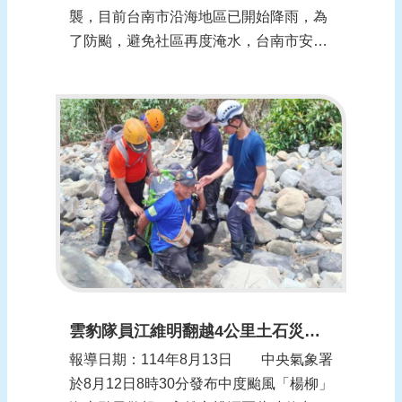
襲，目前台南市沿海地區已開始降雨，為
了防颱，避免社區再度淹水，台南市安南
區公親里已於昨晚召集社區巡守隊、自主
防災隊員及志工預先在社區設置防水擋
板，水利署六河分署也趕在颱風到來前，
在曾文排水線摸黑搶修加固工程，希望有
備無患，安全度過楊柳颱風的考驗。
今年丹娜...
雲豹隊員江維明翻越4公里土石災區 成功救出95歲老翁
報導日期：114年8月13日 中央氣象署
於8月12日8時30分發布中度颱風「楊柳」