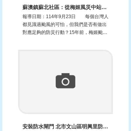
蘇澳鎮蘇北社區：從梅姬風災中站起 刻劃在人們心中的防災意識
報導日期：114年9月23日 每個台灣人
都見識過颱風的可怕，但我們是否有做出
對應足夠的防災行動？15年前，梅姬颱風
重創宜蘭蘇澳地區，驚人的豪雨導致淹
水、土石流，共38人因崩塌或洪水死亡。
知名景點「蘇澳冷泉」所在的蘇北里，當
時水淹一層樓高，居民決心組成社區自主
防災隊，如今透過細膩的防災分工與籌
備，成...
安裝防水閘門 北市文山區明興里防範未然