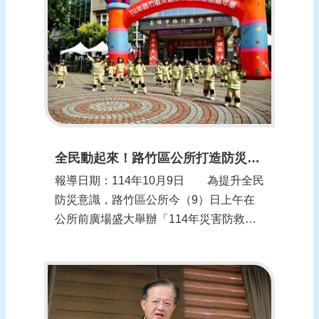
報
導
企
業
防
災
學
習
全民動起來！路竹區公所打造防災教育嘉年華 強化社區防護力
專
報導日期：114年10月9日 為提升全民
區
防災意識，路竹區公所今（9）日上午在
資
公所前廣場盛大舉辦「114年災害防救互
料
動體驗嘉年華」，現場熱鬧非凡，吸引眾
下
多民眾攜家帶眷共襄盛舉。活動以寓教於
載
樂為主軸，結合闖關遊戲與實務體驗，讓
參與者在遊戲中學防災、玩中學防護，輕
回
鬆掌握面對災害時的正確應變知識。
首