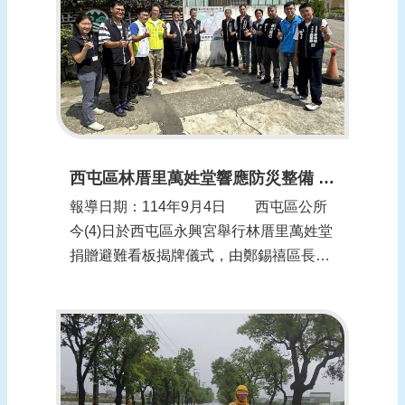
表，頒發感謝狀，向長期為社區安全付出
的防災夥...
西屯區林厝里萬姓堂響應防災整備 展現公私協力捐贈避難看板
報導日期：114年9月4日 西屯區公所
今(4)日於西屯區永興宮舉行林厝里萬姓堂
捐贈避難看板揭牌儀式，由鄭錫禧區長偕
同萬姓堂與永興宮主任委員余進卿及委
員、監事一同揭牌，鄭區長同時致贈感謝
狀給余主委，感謝萬姓堂慨贈經費設置避
難看板，活動儀式在眾人觀禮見證下，樹
立公所與民間團體合作的典範。 西屯
區公所...