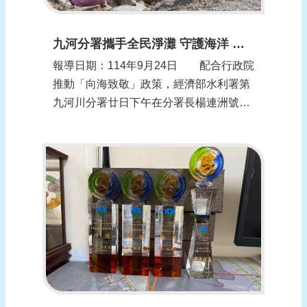
九河分署攜手全民淨灘 守護海洋 共築永續 並呼籲全民共同防颱
報導日期：114年9月24日 配合行政院
推動「向海致敬」政策，經濟部水利署第
九河川分署廿日下午在分署長楊連洲號召
下，於花蓮市南濱海堤舉辦「海洋共好 蔚
藍永續」淨灘活動（見圖：九河分署提
供），邀集學校、志工團體及民間企業單
位等百餘人參與，以實際行動守護最美花
蓮海岸線，凝聚在地永續力量，共同展現
愛護地...