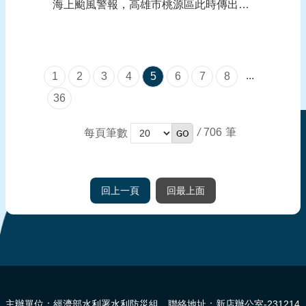
海上颱風警報，高雄市桃源區此時傳出一
段感人至深的救援行動。一名95歲行動不
便的老翁受困山區長達10餘日，最終在中
華戶外探險協會雲豹工作隊與高雄市消防
...
1
2
3
4
5
6
7
8
局警消人員協同努力下，由雲豹隊員江維
明徒步背負，翻越4公里土石流災區...
36
/
706
每頁筆數
回上一頁
回最上面
:::
主辦單位：經濟部水利署水利防災組 聯絡地址：新店辦公室-231214