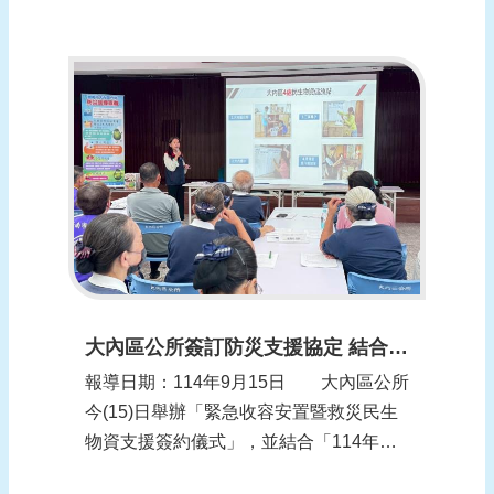
士海峽行進行，氣象署預估22日晚至24日
清晨影響最劇烈。水利署長林元鵬今
（19）日下午召開防汛整備視訊會議，請
同仁隨時注意氣象動態變化，特別是宜
蘭、花蓮、台東、南高屏山區、恆春半島
等區域，...
大內區公所簽訂防災支援協定 結合教育訓練強化救災能量
報導日期：114年9月15日 大內區公所
今(15)日舉辦「緊急收容安置暨救災民生
物資支援簽約儀式」，並結合「114年防
災協作中心聯繫會報暨教育訓練」，邀集