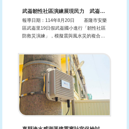
武崙韌性社區演練展現民力 武崙國小、聯華食品、慈濟志工相挺
報導日期：114年8月20日 基隆市安樂
區武崙里19日假武崙國小進行「韌性社區
防救災演練」，模擬震與風水災的複合式
災害情境。演練由指揮官武崙社區發展協
會理事長陳明梅、副指揮官武崙里長李文
財，率領韌性社區防災編組成員進行應變
行動。 參演單位包括安樂區公所、安
樂消防分隊、武崙國小、佛教慈濟慈善事
業基...
嘉縣淹水感測器建置審計室促檢討