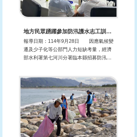
地方民眾踴躍參加防汛護水志工訓練 以行動守護我們的鄉土
報導日期：114年9月28日 因應氣候變
遷及少子化等公部門人力短缺考量，經濟
部水利署第七河川分署臨本縣招募防汛護
水志工，並於本府會議室舉行，志工任務
共計10節課程，內容以本縣區域水情環境
特性、災害管理、警戒處理、災情蒐集回
報及疏散避難、LINE機器人操作與災情通
報實作、節約用水觀念宣導及地下水資
源...