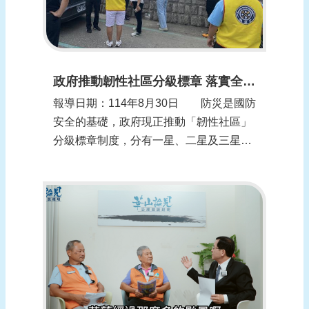
政府推動韌性社區分級標章 落實全民防災
報導日期：114年8月30日 防災是國防
安全的基礎，政府現正推動「韌性社區」
分級標章制度，分有一星、二星及三星，
特別結合「防災士」培訓量能，強化民間
自主救援能力。目前全臺取得「韌性社
區」標章合計249處，且持續增加中，將
可厚實因應各項災害衝擊的防災整備量
能，共同提升社區抗災韌性，落實全社會
災防韌性...