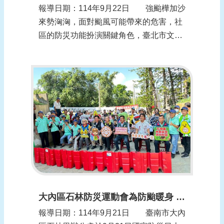
報導日期：114年9月22日 強颱樺加沙
來勢洶洶，面對颱風可能帶來的危害，社
區的防災功能扮演關鍵角色，臺北市文山
區明興里在水患防災上下足功夫，透過居
民守望相助，安裝防水閘門及加強排水工
程，平時謹慎面對天災、防範於未
然。 強颱樺加沙步步逼近，臺北文山
區居民趕在風雨來臨前，忙著檢查防水閘
門是否正常。...
大內區石林防災運動會為防颱暖身 南市府呼籲全民守護家園
報導日期：114年9月21日 臺南市大內