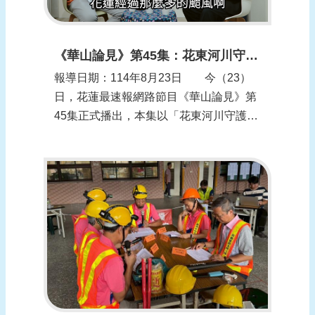
《華山論見》第45集：花東河川守護神 九河分署志工揭防汛心法
報導日期：114年8月23日 今（23）
日，花蓮最速報網路節目《華山論見》第
45集正式播出，本集以「花東河川守護
神，『九』是那麼厲害！」為題，邀請到
九河分署防汛志工第九大隊大隊長邱金
仲，以及北區副大隊長兼花蓮溪下游分隊
分隊長劉廣龍擔任專訪來賓，由中華易經
哲學會榮譽理事長張逸華主持，深入探討
防汛工作...