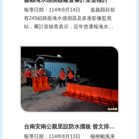
報導日期：114年8月14日 嘉義縣目前
有245組路面淹水感測器及多座影像監視
站，審計室核查表示，近年曾通報淹水但
尚未設置感測器的村里有28個，其中淹水
時間最長1354分鐘，去年新通報有淹水情
形有26村里，要求縣府全面檢討感測器設
置的合理性。水利處強調會全面盤點，並
優先針對90處淹水感測器汰舊換新...
台南安南公親里設防水擋板 曾文排水線加固
報導日期：114年8月13日 楊柳颱風來