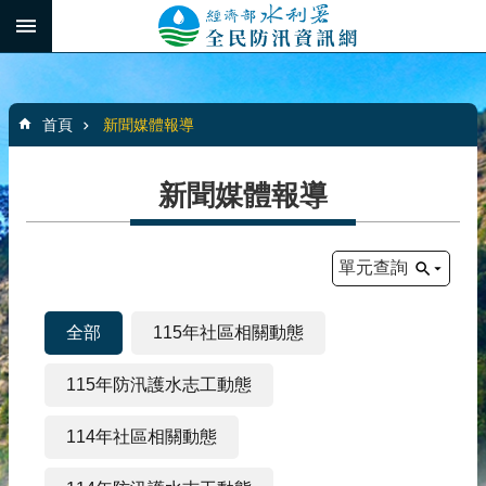
跳到主要內容區塊
:::
_
進
階
:::
搜
首頁
新聞媒體報導
尋
新聞媒體報導
最
新
單元查詢
消
息
全部
115年社區相關動態
水
患
115年防汛護水志工動態
自
主
114年社區相關動態
防