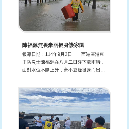
陳福源無畏豪雨挺身護家園
報導日期：114年9月2日 西港區港東
里防災士陳福源在八月二日降下豪雨時，
面對水位不斷上升，毫不遲疑挺身而出，
深入淹水區域協助排除障礙物，疏導積
水，以行動守護社區安全，贏得地方讚
許。 西港區長李鴻裕表示，近年來氣
候變遷，導致暴雨發生頻率與強度明顯增
加，社區自主防災的重要性日益提升。港
東里防災士與...