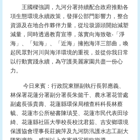
王國樑強調，九河分署持續配合政府推動各
項生態環境永續政策，發揮公部門影響力，整合
資源及在地合作夥伴力量，從垃圾源頭開始減塑
減量，同時透過教育宣導，落實向海致敬-「淨
海」、「知海」、「近海」擁抱海洋三部曲，喚
起民眾對河川與海洋環境的重視，並從你我日常
以行動實踐永續，為守護美麗家園共盡一份心
力。
今日來賓：行政院東辦副執行長郭應義、
林保署花蓮分署副分署長朱懿千、農水署花管處
副處長張貴壽、花蓮縣環保局稽查科科長林蔡
毓、花蓮市公所秘書陳瑱旻、花蓮市民代表田珍
綺、花蓮縣社區大學校長校沈君茹、吉安鄉環境
保護協會理事長莊婉萍及九河防汛護水志工副大