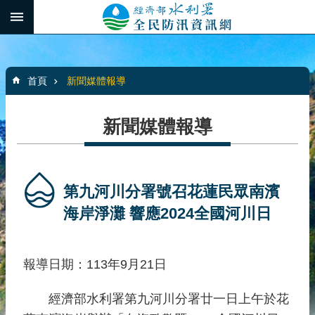
跳到主要內容區塊
:::
_
進
階
:::
搜
首頁
新聞媒體報導
尋
新聞媒體報導
最
新
消
第九河川分署號召花蓮民眾南濱
息
海岸淨灘 響應2024全國河川日
水
患
報導日期：113年9月21日
自
主
經濟部水利署第九河川分署廿一日上午於花
防