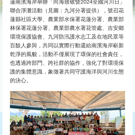
災
蓮南濱海岸舉辦「向海致敬暨2024全國河川日」
社
聯合淨灘活動（見圖：九河分署提供），號召花
區
蓮縣社區大學、農業部水保署花蓮分署、農業部
防
林保署花蓮分署、農業部農水署花管處、吉安鄉
汛
環境保護協會、九河防汛護水志工及在地民眾等
護
百餘人參與，共同以實際行動還給南濱海岸嶄新
水
乾淨的風貌，活動不僅展現了環保的社會責任，
志
也透過跨部門、跨社群的協作，強化了對環境保
工
護的集體意識，象徵著共同守護海洋與河川生態
發
的決心。
行
刊
物
新
聞
媒
體