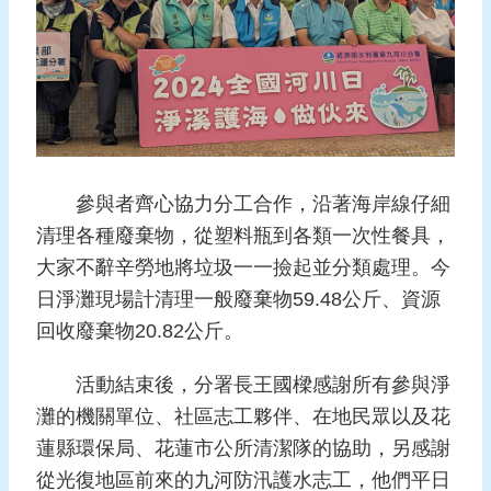
頁
網
站
導
覽
參與者齊心協力分工合作，沿著海岸線仔細
清理各種廢棄物，從塑料瓶到各類一次性餐具，
大家不辭辛勞地將垃圾一一撿起並分類處理。今
日淨灘現場計清理一般廢棄物59.48公斤、資源
回收廢棄物20.82公斤。
活動結束後，分署長王國樑感謝所有參與淨
灘的機關單位、社區志工夥伴、在地民眾以及花
蓮縣環保局、花蓮市公所清潔隊的協助，另感謝
從光復地區前來的九河防汛護水志工，他們平日