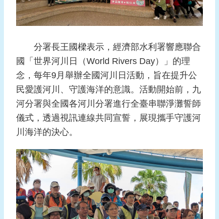
報
導
企
分署長王國樑表示，經濟部水利署響應聯合
業
國「世界河川日（World Rivers Day）」的理
防
災
念，每年9月舉辦全國河川日活動，旨在提升公
民愛護河川、守護海洋的意識。活動開始前，九
學
河分署與全國各河川分署進行全臺串聯淨灘誓師
習
專
儀式，透過視訊連線共同宣誓，展現攜手守護河
區
川海洋的決心。
資
料
下
載
回
首