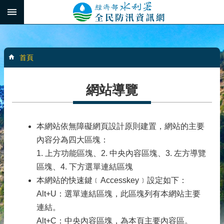
跳到主要內容區塊
:::
_
進
階
:::
搜
首頁
尋
網站導覽
最
新
本網站依無障礙網頁設計原則建置，網站的主要
消
內容分為四大區塊：
息
1. 上方功能區塊、2. 中央內容區塊、3. 左方導覽
水
區塊、4. 下方選單連結區塊
患
本網站的快速鍵﹝Accesskey﹞設定如下：
自
Alt+U：選單連結區塊，此區塊列有本網站主要
主
連結。
防
Alt+C：中央內容區塊，為本頁主要內容區。