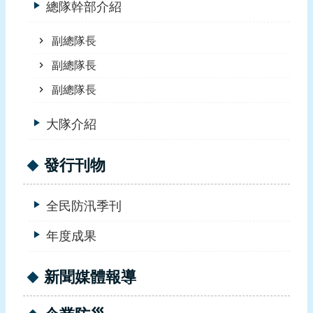
總隊幹部介紹
報
導
副總隊長
企
副總隊長
業
防
副總隊長
災
大隊介紹
學
習
發行刊物
專
區
全民防汛季刊
資
料
年度成果
下
載
新聞媒體報導
回
首