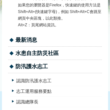
災
如果您的瀏覽器是Firefox，快速鍵的使用方法是
社
Shift+Alt+(快速鍵字母)，例如 Shift+Alt+C會跳至
區
網頁中央區塊，以此類推。
防
Alt+Z：頁尾網站資訊。
汛
護
最新消息
水
志
工
水患自主防災社區
發
防汛護水志工
行
刊
物
認識防汛護水志工
新
志工運用服務要點
聞
媒
認識總隊長
體