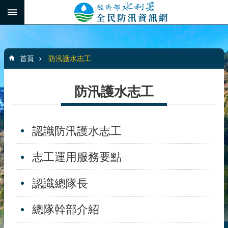
跳到主要內容區塊
:::
_
進
階
:::
搜
首頁
防汛護水志工
尋
防汛護水志工
最
新
認識防汛護水志工
消
息
志工運用服務要點
水
患
認識總隊長
自
主
總隊幹部介紹
防