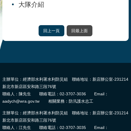
災
大隊介紹
社
區
防
回上一頁
回最上面
汛
護
水
志
工
:::
發
主辦單位：經濟部水利署水利防災組 聯絡地址：新店辦公室-231214
行
新北市新店區安和路三段76號
刊
聯絡人：陳先生 聯絡電話：02-3707-3036 Email：
物
aadych@wra.gov.tw 相關業務：防汛護水志工
新
主辦單位：經濟部水利署水利防災組 聯絡地址：新店辦公室-231214
聞
新北市新店區安和路三段76號
媒
體
聯絡人：江先生 聯絡電話：02-3707-3035 Email：