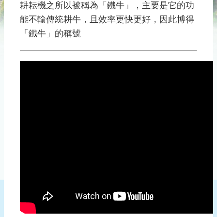
災
耕耘機之所以被稱為「鐵牛」，主要是它的功
社
能不輸傳統耕牛，且效率更快更好，因此博得
區
「鐵牛」的稱號
防
汛
護
水
志
工
發
行
刊
物
新
聞
媒
體