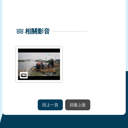
報
導
企
業
相關影音
防
災
學
習
專
區
資
料
下
回上一頁
回最上面
載
回
首