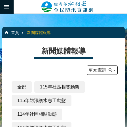
跳到主要內容區塊
:::
_
進
階
:::
搜
首頁
新聞媒體報導
尋
新聞媒體報導
最
新
單元查詢
消
息
全部
115年社區相關動態
水
患
115年防汛護水志工動態
自
主
114年社區相關動態
防