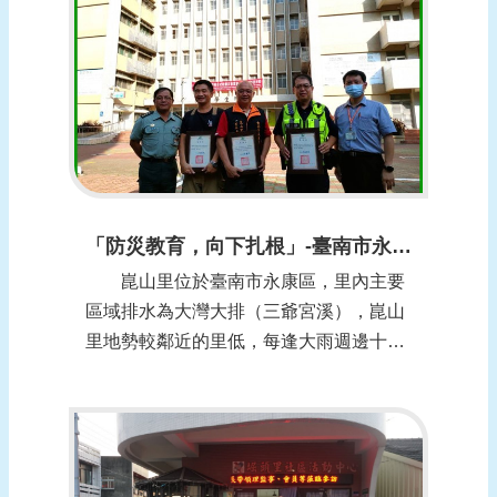
報
導
企
業
防
災
學
習
「防災教育，向下扎根」-臺南市永康區崑山里
專
崑山里位於臺南市永康區，里內主要
區
區域排水為大灣大排（三爺宮溪），崑山
資
里地勢較鄰近的里低，每逢大雨週邊十餘
料
里的雨水皆會匯流入崑山里，加上里內排
下
水系統設計不良，常發生淹水。都會型社
載
區的崑山里鑑於每次積淹水時，車輛強行
通過造成波浪，直接影響道路兩旁住家及
回
店家，今(109)年擴大佈設警示帶盒子，並
首