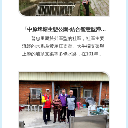
「中原埤塘生態公園-結合智慧型滯洪池」-桃園市中壢區普忠里
普忠里屬於郊區型的社區，社區主要
流經的水系為黃屋庄支渠、大牛欄支渠與
上游的埔頂支渠等多條水路，在101年、
104年、105年多次大淹水。因此，於105
年成立水患自主防災社區，本身落實大牛
欄支渠與下游鐵路大草溝清疏工作，109
年清淤共高達7次，並將埔頂支渠防汛閘
門巡視改為全面使用即時監看系統，能...