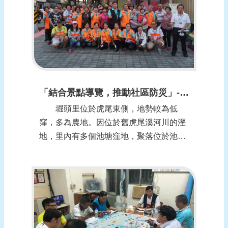
加強...
頁
網
站
導
覽
「結合景點導覽，推動社區防災」-雲林縣虎尾鎮堀頭社區
堀頭里位於虎尾東側，地勢較為低
窪，多為農地。因位於舊虎尾溪河川的溼
地，里內有多個池塘窪地，聚落位於池塘
窪地的北面，從遠處望堀坑，土堆看似人
頭，因而稱此地為「堀頭」。 堀頭社
區於104年成立水患自主防災社區，獲得
經濟部水利署評鑑為105年優等社區，及
106年、107年、108年特優社區，在成
績...