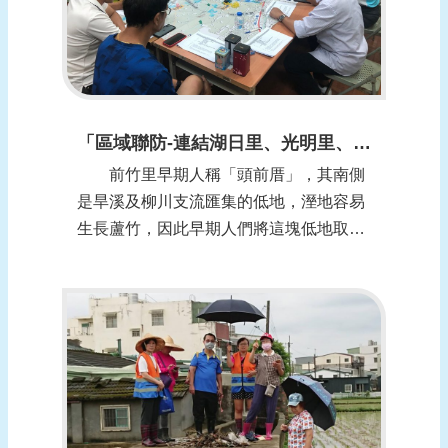
「區域聯防-連結湖日里、光明里、仁德里聯防」-臺中市烏日區前竹里
前竹里早期人稱「頭前厝」，其南側
是旱溪及柳川支流匯集的低地，溼地容易
生長蘆竹，因此早期人們將這塊低地取名
為「蘆竹湳」，「湳」也有土質鬆溼之
意。「頭前厝」與「蘆竹湳」兩處合成一
村，從原地名中各摘取一字，即為「前
竹」名稱的由來，里內有許多中小型企業
工廠，讓前竹里同時擁有農村樸實與工業
化的兩種風貌，...