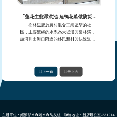
「蓮花生態滯洪池-魚鴨花瓜做防災」-桃園市觀音區樹林里
樹林里屬於農村混合工業區型的社
區，主要流經的水系為大堀漢與富林溪，
該河川出海口附近的移民新村與快速道路
下方容易造成淹水事件，因此，於102年
成立水患自主防災社區，防災社區的成員
組成由各社區既有志工隊組成，樹林里在
防汛運轉較成熟，今(109)年主動開創2處
回上一頁
回最上面
民間版的滯洪池，從106年度蓄洪9,00...
:::
主辦單位：經濟部水利署水利防災組 聯絡地址：新店辦公室-231214