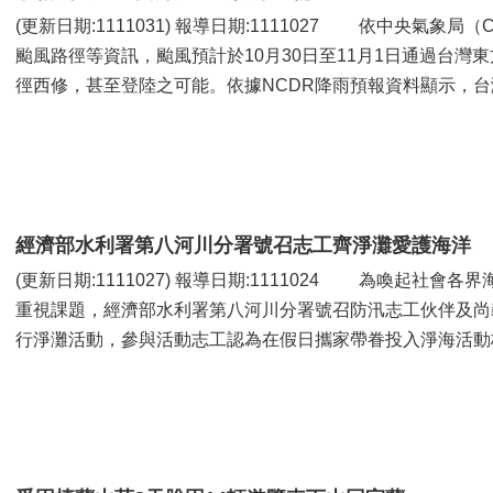
(更新日期:1111031) 報導日期:1111027 依中央氣象局（CWB）於昨（二十七）日發佈第22號奈格
颱風路徑等資訊，颱風預計於10月30日至11月1日通過台
徑西修，甚至登陸之可能。依據NCDR降雨預報資料顯示，台灣
經濟部水利署第八河川分署號召志工齊淨灘愛護海洋
(更新日期:1111027) 報導日期:1111024 為喚起社會各界海廢對海洋生態造成的嚴重汙染及威脅的
重視課題，經濟部水利署第八河川分署號召防汛志工伙伴及尚
行淨灘活動，參與活動志工認為在假日攜家帶眷投入淨海活動格