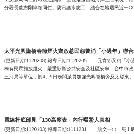
分署長董志剛率領同仁、防汛護水志工，結合在地居民近一OO人
太平光興隆橋春節煙火齊放惹民怨警消「小過年」聯合
(更新日期:1120208) 報導日期:1120205 元宵節又稱「小過年」，鑑於春節除夕晚間太平區光興隆
橋有民眾施放煙火，嚴重影響公共安全及社區安寧，台中市政
三河局等單位，於4、5日晚間派員加強光興隆橋旁及太堤東、西
電線杆底部見「130高度表」內行曝驚人真相
(更新日期:1120103) 報導日期:1111231 貼文一出，馬上吸引網友搞笑回應，「身高超過130需點一