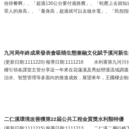
份排餐啊」、「超過130公分要付過路費」、「蛇爬上去就知
罪人的身高」、「量身高，超過就可以去做水電」、「民怨指數」
九河局年終成果發表會吸睛生態兼融文化賦予溪河新生
(更新日期:1111220) 報導日期:1111216 水利署第九河川分署15日舉辦年終成果發表會，局長王國
樑引領各課室主管分享這一年來在花蓮溪及秀姑巒溪流域調適
治水、智慧管理等多面向的推進成效，展望來年，王國樑企盼能
二仁溪環境改善獲第22屆公共工程金質獎水利類特優
(更新日期:1111215) 報導日期:1111213 二仁溪二層行橋下游段環境改善工程(第三期)，榮獲今年第