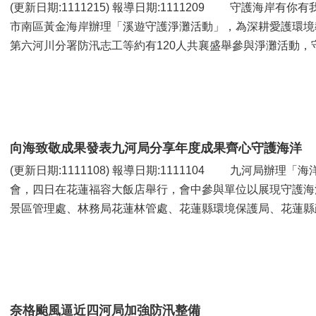
(更新日期:1111215) 報導日期:1111209 守護海岸有你有我！水利署第六河川分署昨(8)日，於台南
市南區黃金海岸辦理「溪遊守護淨灘活動」，為深耕愛護環境
第六河川分署防汛志工等約有120人共襄盛舉參與淨灘活動，守護
向海致敬成果發表九河局分享年度成果齊心守護海洋
(更新日期:1111108) 報導日期:1111104 九河局辦理「海洋！我罩的」，向海致敬年度成果發表
會，四日在花蓮福容大飯店舉行，會中參與單位以展現守護海
景區管理處、林務局花蓮林管處、花蓮縣環境保護局、花蓮縣政
奈格颱風逼近四河局加強防汛整備