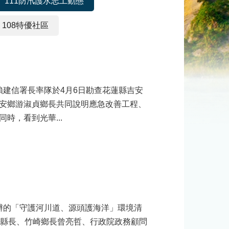
111防汛護水志工動態
108特優社區
安鄉游淑貞鄉長共同說明應急改善工程、
時，看到光華...
梁縣長、竹崎鄉長曾亮哲、行政院政務顧問