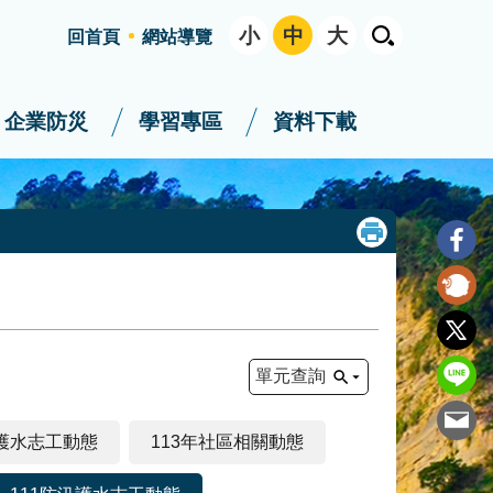
小
中
大
回首頁
網站導覽
企業防災
學習專區
資料下載
單元查詢
汛護水志工動態
113年社區相關動態