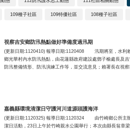
關動態
112防汛護水志工動態
111社區相關動態
109種子社區
109特優社區
108種子社區
視察吉安鄉防汛熱點做好準備度過汛期
(更新日期:1120410) 報導日期:1120408 汛期將至，水利賴建信署長率隊於4月6日勘查花蓮縣吉安
鄉光華村內水防汛熱點，由花蓮縣政府建設處鄧子榆處長及吉
防汛整備情形、防汛演練工作等，並交流意見；賴署長在視察同
嘉義縣環境清潔日守護河川道源頭護海洋
(更新日期:1120325) 報導日期:1120324 由竹崎鄉公所主辦的「守護河川道、源頭護海洋」環境清
潔日活動，23日上午於竹崎親水公園舉行；本次由縣長翁章