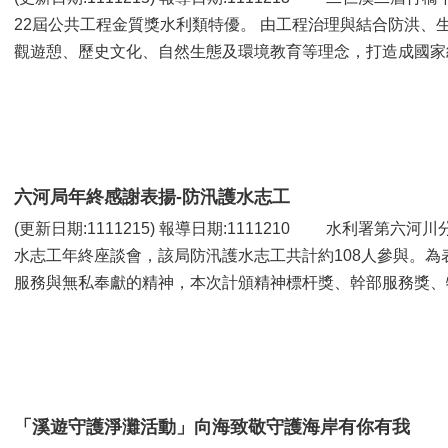
22屆公共工程金質獎水利類特優。 由工程治理與結合防洪、
觀遊憩、歷史文化、自然生態及環境教育等理念，打造成國家級
六河局年終感謝表揚-防汛護水志工
(更新日期:1111215) 報導日期:1111210 水利署第六河川分署於今日(10日)在台南辦理111年防汛護
水志工年終座談會，該局防汛護水志工共計約108人參與。
服務與無私奉獻的精神，本次計頒精神標杆獎、幹部服務獎、特級
「溪遊守護淨灘活動」向海致敬守護海岸有你有我