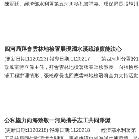
陳冠廷、經濟部水利署第五河川秘孔書祥嘉、環保局長張輝川及
四河局拜會雲林地檢署展現濁水溪疏濬廉能決心
(更新日期:1120223) 報導日期:1120217 第四河川分署於16日由李友平局長與管理課施陽東課長、
政風室蔣立偉主任，拜會雲林地檢署張春暉檢察長，向張檢察
濬工程辦理情形，張檢察長也回應雲林地檢署將全力支持活動，
公私協力向海致敬一河局攜手志工共同淨灘
(更新日期:1120218) 報導日期:1120218 經濟部水利署第一河川分署為增進在地居民、防汛護水志
工及該局同仁對環境之關懷，重視維護自然海洋生態環境，確