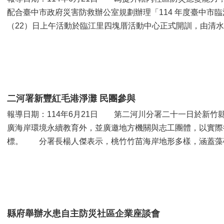
配合臺中市政府災害防救辦公室規劃辦理「114 年度臺中市
（22）日上午活動於臨江里四塊厝活動中心正式開訓，由清
本次訓練特別邀請市府消...
二河署新豐紅毛港淨灘 民團參與
報導日期：114年6月21日 第二河川分署二十一日於新竹
廣海岸環境永續教育外，並廣邀地方機關與志工團體，以實際
標。 分署長楊人傑表示，桃竹竹苗海岸地形多樣，涵蓋藻
紅樹林保育區、防風林帶及沙灘...
縣府舉辦水患自主防災社區企業座談會