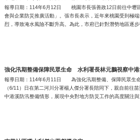
報導日期：114年6月12日 桃園市長張善政12日前往中
會與企業防災推廣活動」。張市長表示，近年來桃園受到極端
烈，導致淹水風險不斷升高。為此，市府已針對潛勢地區逐步
仍需仰賴各社區齊心協力，...
強化汛期整備保障民眾生命 水利署長林元鵬視察中港
報導日期：114年6月11日 為強化汛期整備、保障民眾生
（6/11）日在第二河川分署楊人傑分署長陪同下，親自前往
中港溪防汛整備情形，展現中央對地方防災工作的高度關注
管河川，流經頭份市區，...