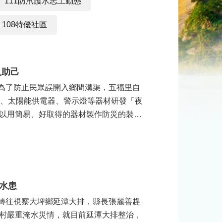
111防汛護水志工動態
108特優社區
人助己
，為了防止民眾誤開入鄉間溝渠，五福里自
管、太陽能供電器、警示燈等器材研發「夜
以用簡易、好取得的器材製作防災的裝
水患
程轉往視察大埤鄉延潭大排，縣長張麗善趕
村嚴重淹水災情，就目前延潭大排整治，