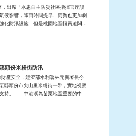
壢區，出席「水患自主防災社區指揮官座談
氣候影響，降雨時間提早、雨勢也更加劇
強化防汛設施，但是桃園地區幅員遼闊，
溪頭份米粉街防汛
命財產安全，經濟部水利署林元鵬署長今
苗栗縣頭份市尖山里米粉街一帶，實地視察
與支持。 中港溪為苗栗地區重要的中央