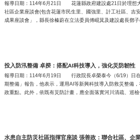
報導日期：114年6月21日 花蓮縣政府建設處21日於理想
社區企業座談會(包含花蓮市民生里、國強里、計工社區、吉
成果座談會」，縣長徐榛蔚在立法委員傅崐萁及建設處長鄧子
區與企業學校合作防...
投入防汛整備 卓揆：搭配AI科技導入，強化災防韌性
報導日期：114年6月19日 行政院長卓榮泰今（6/19）日
期整備」報告，他表示，運用AI等新興科技導入防救災整備
政重點。此外，依既有災防計畫，應全面落實河川清疏、巡檢
時包含抽水站、防...
水患自主防災社區指揮官座談 張善政：聯合社區、企