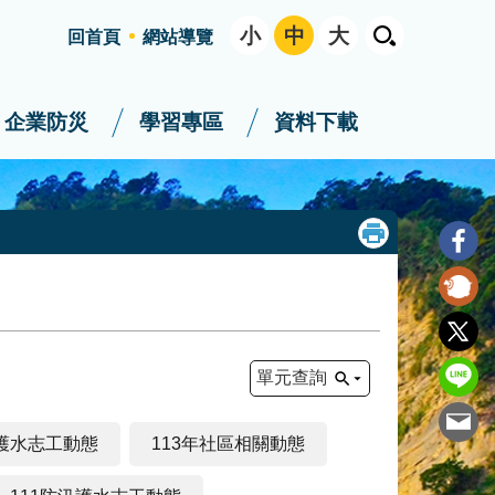
小
中
大
回首頁
網站導覽
企業防災
學習專區
資料下載
單元查詢
汛護水志工動態
113年社區相關動態