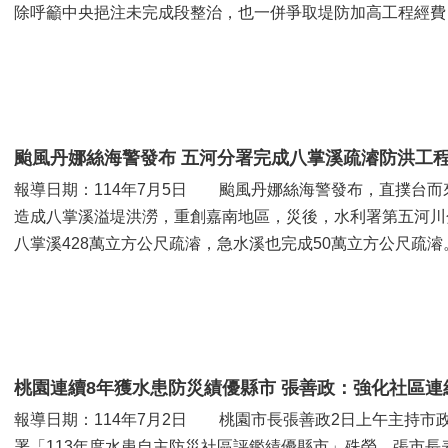
除呼籲中央挹注未完成段整治，也一併爭取堤防加高工程經
張麗善縣長指出，去年凱米颱...
颱風丹娜絲海警發布 五河分署完成八掌溪疏濬防洪工
報導日期：114年7月5日 颱風丹娜絲海警發布，直撲台
造成八掌溪溢堤洪澇，重創嘉南地區，災後，水利署第五河川
八掌溪428萬立方公尺疏濬，急水溪也完成50萬立方公尺
完成各項檢查與應變整備...
桃園連續8年獲水患防災績優縣市 張善政：強化社區
報導日期：114年7月2日 桃園市長張善政2日上午主持市
署「113年度水患自主防災社區評鑑績優縣市」殊榮。張市長