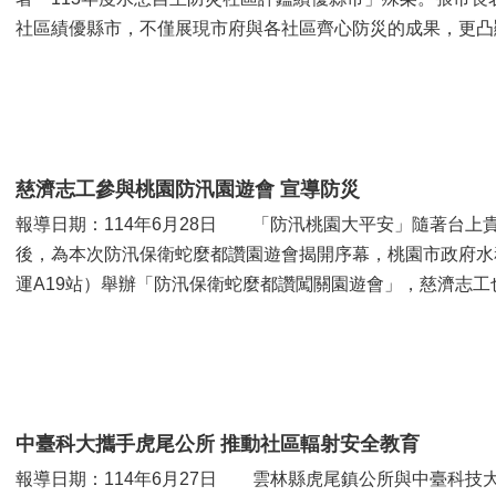
社區績優縣市，不僅展現市府與各社區齊心防災的成果，更凸
日益異常，極端高溫與突...
慈濟志工參與桃園防汛園遊會 宣導防災
報導日期：114年6月28日 「防汛桃園大平安」隨著台上
後，為本次防汛保衛蛇麼都讚園遊會揭開序幕，桃園市政府水
運A19站）舉辦「防汛保衛蛇麼都讚闖關園遊會」，慈濟志
式與闖關民眾進行互動來宣...
中臺科大攜手虎尾公所 推動社區輻射安全教育
報導日期：114年6月27日 雲林縣虎尾鎮公所與中臺科技