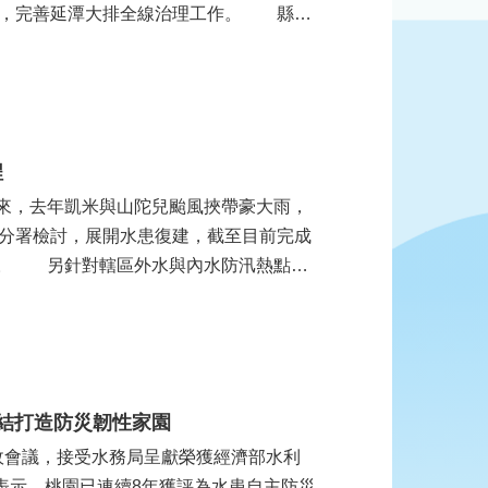
費，完善延潭大排全線治理工作。 縣長
程
而來，去年凱米與山陀兒颱風挾帶豪大雨，
分署檢討，展開水患復建，截至目前完成
疏濬。 另針對轄區外水與內水防汛熱點，
連結打造防災韌性家園
政會議，接受水務局呈獻榮獲經濟部水利
表示，桃園已連續8年獲評為水患自主防災