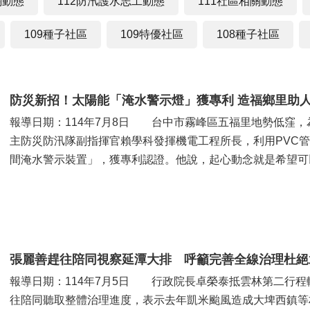
關動態
112防汛護水志工動態
111社區相關動態
109種子社區
109特優社區
108種子社區
防災新招！太陽能「淹水警示燈」獲專利 造福鄉里助
報導日期：114年7月8日 台中市霧峰區五福里地勢低窪
主防災防汛隊副指揮官賴學科發揮機電工程所長，利用PVC
間淹水警示裝置」，獲專利認證。他說，起心動念就是希望可
置，助人更是助己。 賴學...
張麗善趕往陪同視察延潭大排 呼籲完善全線治理杜絕
報導日期：114年7月5日 行政院長卓榮泰抵雲林第二行
往陪同聽取整體治理進度，表示去年凱米颱風造成大埤西鎮等