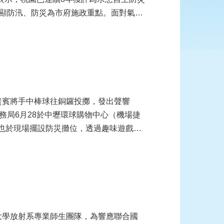
顯防汛、防災為市府施政重點。面對氣候
貴賓將手中棒球往銅鑼投擲，發出聲響
務局6月28於中壢環球購物中心（機場捷
工也於現場擺設防災攤位，透過趣味遊戲方
大學放射系專業師生團隊，為響應聯合國