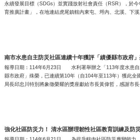
永續發展目標（SDGs）並實踐放射社會責任（RSR），於
育推廣計畫」，在地連結虎尾鎮轄內東屯、埒內、北溪、下溪
正確輻射知...
南市水患自主防災社區連續十年獲評「績優縣市政府」
報導日期：114年6月23日 水利署舉辦之「113年度水
縣市政府」殊榮，已連續第10年（自104年至113年）獲此全
局長邱忠川特別將象徵榮耀的獎座獻給市長黃偉哲，感謝市長
項全體市民...
強化社區防災力！ 清水區辦理韌性社區教育訓練及防
報導日期：114年6月21日 為提升轄內社區防災應變能力