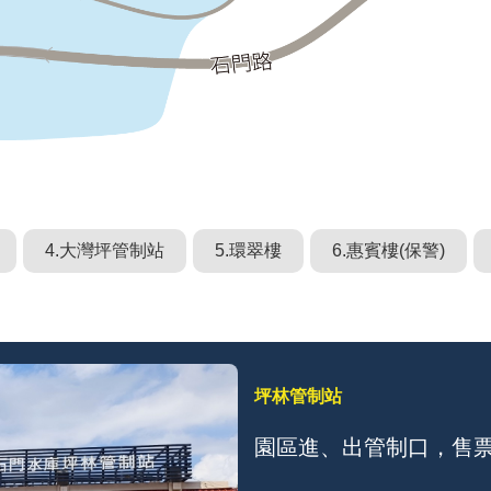
4.大灣坪管制站
5.環翠樓
6.惠賓樓(保警)
坪林管制站
園區進、出管制口，售