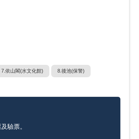
7.依山閣(水文化館)
8.後池(保警)
票及驗票。