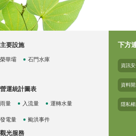
下方
主要設施
榮華壩
石門水庫
資訊安
資料開
營運統計圖表
雨量
入流量
運轉水量
隱私權
發電量
颱洪事件
觀光服務