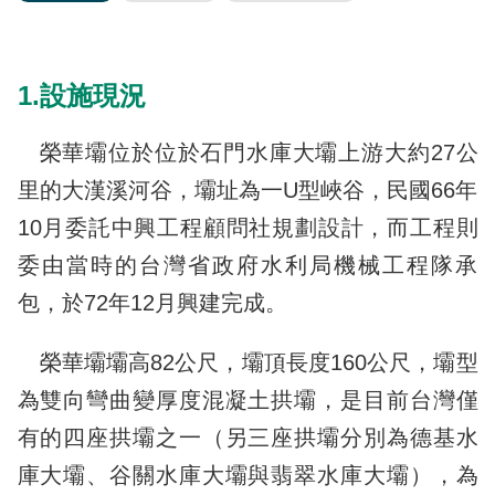
1.設施現況
榮華壩位於位於石門水庫大壩上游大約27公
里的大漢溪河谷，壩址為一U型峽谷，民國66年
10月委託中興工程顧問社規劃設計，而工程則
委由當時的台灣省政府水利局機械工程隊承
包，於72年12月興建完成。
榮華壩壩高82公尺，壩頂長度160公尺，壩型
為雙向彎曲變厚度混凝土拱壩，是目前台灣僅
有的四座拱壩之一（另三座拱壩分別為德基水
庫大壩、谷關水庫大壩與翡翠水庫大壩），為