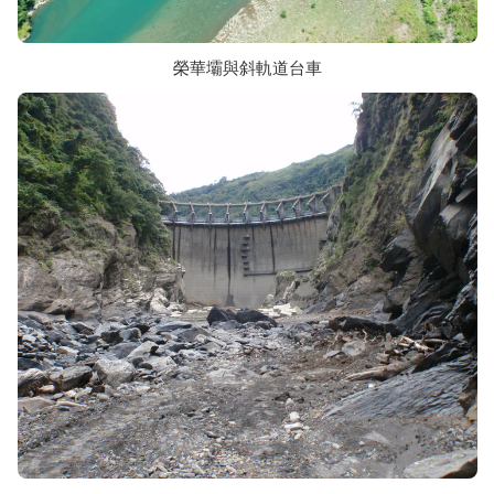
榮華壩與斜軌道台車