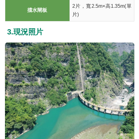
2片，寬2.5m×高1.35m(單
擋水閘板
片)
3.現況照片