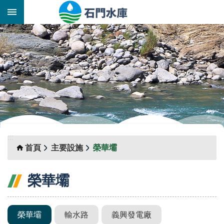
跳到主要內容區塊
:::
_
:::
首頁
主要設施
榮華壩
榮華壩
榮華壩
輸水路
義興發電廠