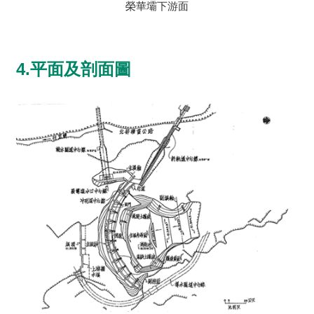
榮華壩下游面
4.平面及剖面圖