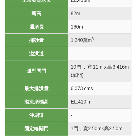
正常發電水位
EL.413m
壩高
82m
壩頂長
160m
3
攔砂量
1,240萬m
溢洪道
-
10門，寬11m x高3.416m
弧型閘門
(單門)
最大排洪量
6,073 cms
溢流頂標高
EL.410 m
沖刷道
-
固定輪閘門
1門，寬2.50m×高2.50m