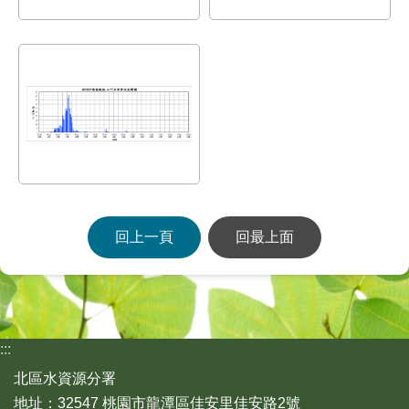
回上一頁
回最上面
:::
北區水資源分署
地址：32547 桃園市龍潭區佳安里佳安路2號