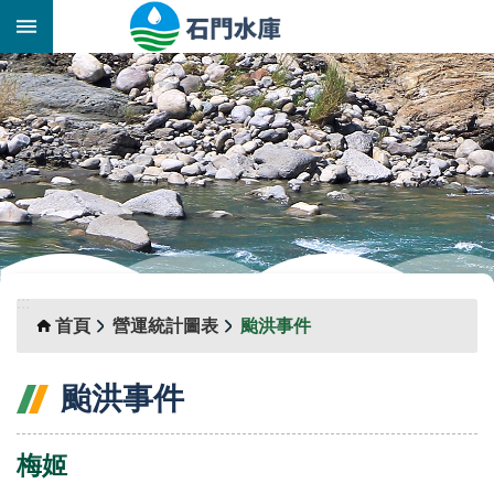
跳到主要內容區塊
:::
_
:::
首頁
營運統計圖表
颱洪事件
颱洪事件
梅姬