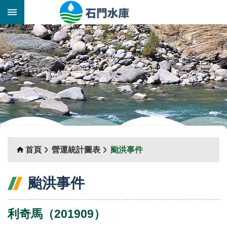
跳到主要內容區塊
:::
_
:::
首頁
營運統計圖表
颱洪事件
颱洪事件
利奇馬（201909）