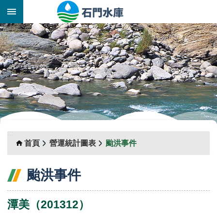
跳到主要內容區塊
:::
_
:::
首頁
營運統計圖表
颱洪事件
颱洪事件
潭美（201312）