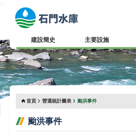
:::
跳到主要內容區塊
建設簡史
主要設施
:::
首頁
營運統計圖表
颱洪事件
颱洪事件