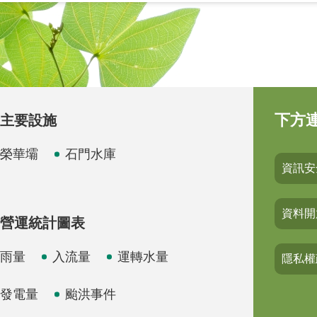
下方
主要設施
榮華壩
石門水庫
資訊安
資料開
營運統計圖表
雨量
入流量
運轉水量
隱私權
發電量
颱洪事件