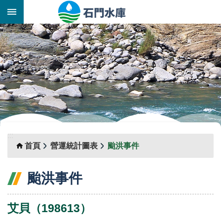
跳到主要內容區塊
:::
_
:::
首頁
營運統計圖表
颱洪事件
颱洪事件
艾貝（198613）