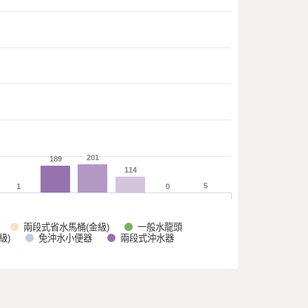
201
201
189
189
114
114
5
5
1
1
0
0
一般水龍頭
兩段式省水馬桶(金級)
級)
免沖水小便器
兩段式沖水器