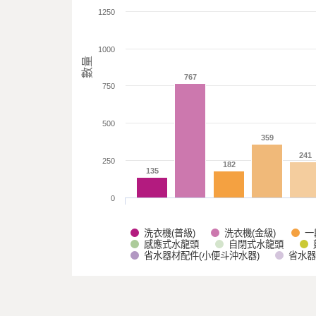
1250
1000
數量
767
767
750
500
359
359
241
241
250
182
182
135
135
0
洗衣機(普級)
洗衣機(金級)
一
感應式水龍頭
自閉式水龍頭
省水器材配件(小便斗沖水器)
省水器