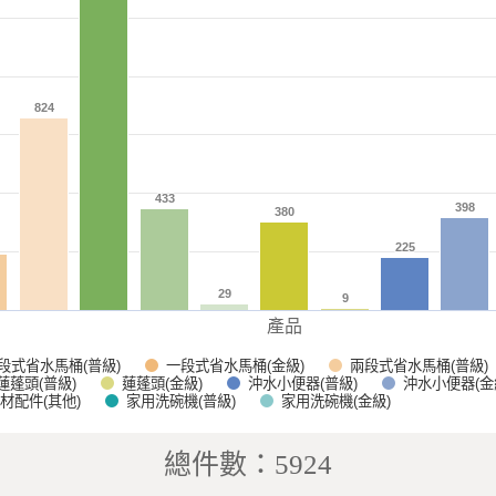
824
824
433
433
398
398
380
380
225
225
29
29
9
9
產品
段式省水馬桶(普級)
一段式省水馬桶(金級)
兩段式省水馬桶(普級)
蓮蓬頭(普級)
蓮蓬頭(金級)
沖水小便器(普級)
沖水小便器(金
家用洗碗機(普級)
家用洗碗機(金級)
材配件(其他)
總件數：5924