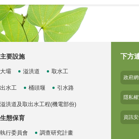
下方
主要設施
大壩
溢洪道
取水工
政府網
出水工
桶頭堰
引水路
隱私權
溢洪道及取出水工程(機電部份)
生態保育
資訊安
執行委員會
調查研究計畫