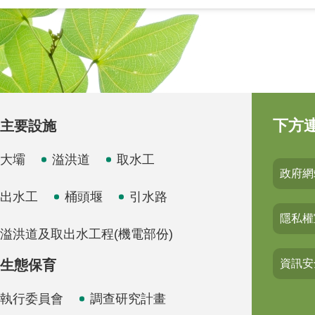
下方
主要設施
大壩
溢洪道
取水工
政府網
出水工
桶頭堰
引水路
隱私權
溢洪道及取出水工程(機電部份)
生態保育
資訊安
執行委員會
調查研究計畫