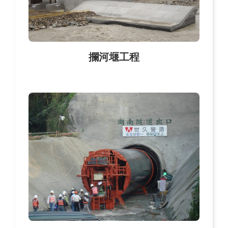
攔河堰工程