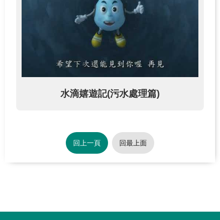
源
之
旅
下
載
專
區
水滴嬉遊記(污水處理篇)
歷
年
成
果
回上一頁
回最上面
專
區
回
首
:::
頁