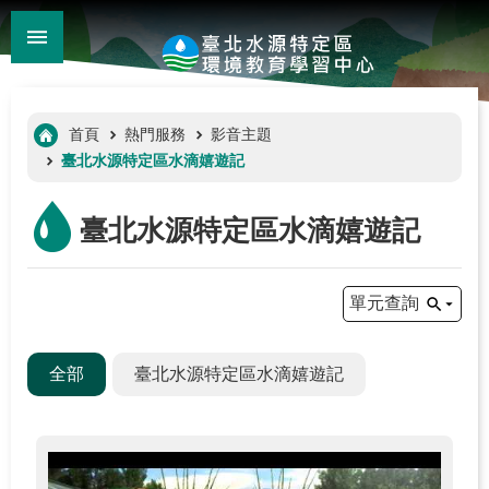
:::
_
跳到主要內容區塊
進
階
:::
首頁
熱門服務
影音主題
搜
臺北水源特定區水滴嬉遊記
尋
臺北水源特定區水滴嬉遊記
單元查詢
全部
臺北水源特定區水滴嬉遊記
:::