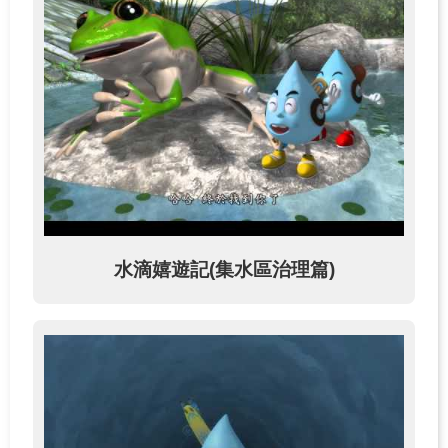
關
於
學
習
中
心
熱
門
服
務
水滴嬉遊記(集水區治理篇)
主
題
活
動
水