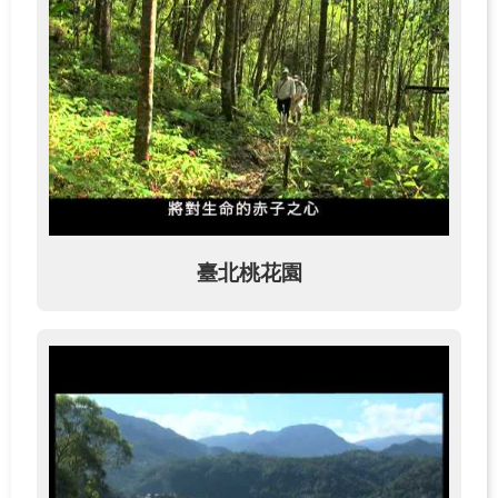
關
於
學
習
中
心
熱
門
服
臺北桃花園
務
主
題
活
動
水