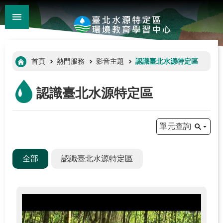
:::
_
跳到主要內容區塊
進
階
:::
首頁
熱門服務
影音主題
認識臺北水源特定區
搜
尋
認識臺北水源特定區
單元查詢
全部
認識臺北水源特定區
:::