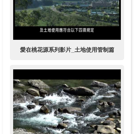
源
之
旅
下
載
專
愛在桃花源系列影片_土地使用管制篇
區
歷
年
成
果
專
區
回
首
頁