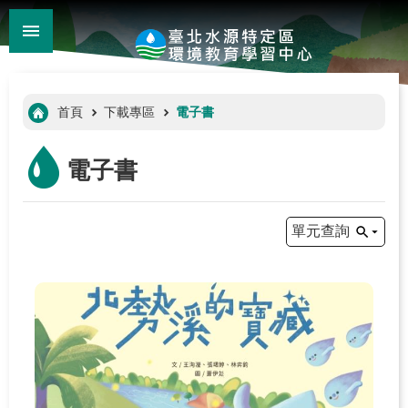
:::
_
跳到主要內容區塊
進
階
:::
首頁
下載專區
電子書
搜
尋
電子書
單元查詢
:::