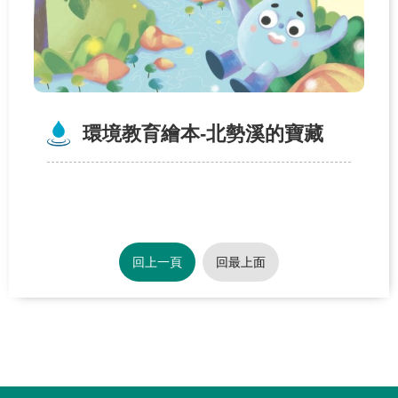
關
於
學
習
中
環境教育繪本-北勢溪的寶藏
心
熱
門
服
務
回上一頁
回最上面
主
題
活
動
水
:::