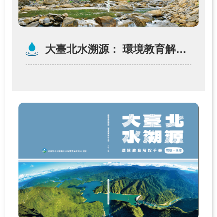
源
之
旅
下
大臺北水溯源： 環境教育解說手冊（烏來─福山）
載
專
區
歷
年
成
果
專
區
回
首
頁