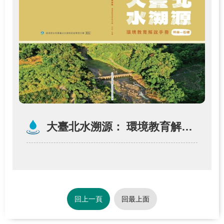
大臺北水溯源： 環境教育解說手冊（坪林─石𥕢）
回上一頁
回最上面