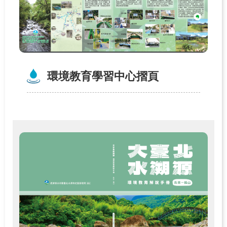
關
於
學
習
中
環境教育學習中心摺頁
心
熱
門
服
務
主
題
活
動
水