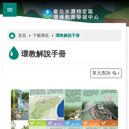
:::
_
跳到主要內容區塊
進
階
:::
首頁
下載專區
環教解說手冊
搜
尋
環教解說手冊
單元查詢
:::