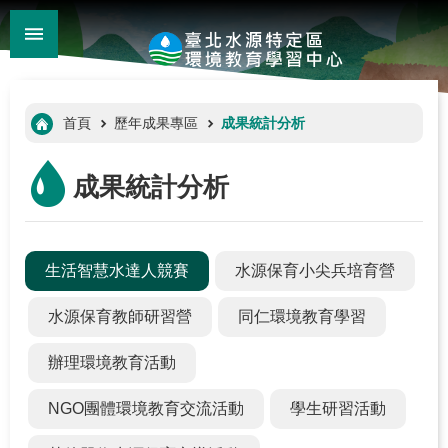
:::
_
跳到主要內容區塊
進
階
:::
首頁
歷年成果專區
成果統計分析
搜
尋
成果統計分析
生活智慧水達人競賽
水源保育小尖兵培育營
水源保育教師研習營
同仁環境教育學習
辦理環境教育活動
:::
NGO團體環境教育交流活動
學生研習活動