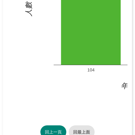
源
人數
之
旅
下
載
專
區
歷
104
年
成
年
果
專
區
回
首
回上一頁
回最上面
頁