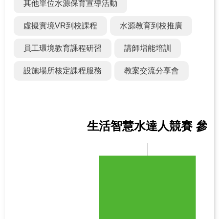
其他單位水源保育宣導活動
關
於
虛擬實境VR到校課程
水源教育到校推廣
學
習
員工環境教育課程研習
講師增能培訓
中
設施場所核定課程服務
教案交流分享會
心
熱
門
服
生活智慧水達人競賽 參
務
主
題
活
動
水