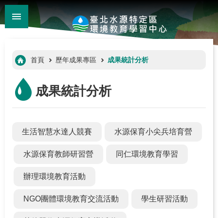
:::
_
跳到主要內容區塊
進
階
:::
首頁
歷年成果專區
成果統計分析
搜
尋
成果統計分析
生活智慧水達人競賽
水源保育小尖兵培育營
水源保育教師研習營
同仁環境教育學習
辦理環境教育活動
:::
NGO團體環境教育交流活動
學生研習活動