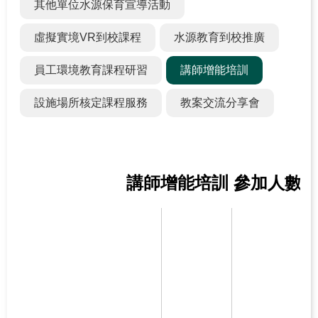
其他單位水源保育宣導活動
關
於
虛擬實境VR到校課程
水源教育到校推廣
學
習
員工環境教育課程研習
講師增能培訓
中
設施場所核定課程服務
教案交流分享會
心
熱
門
服
講師增能培訓 參加人數
務
主
題
活
動
水