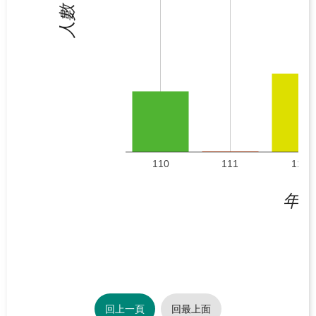
源
人數
之
旅
下
載
專
區
歷
110
111
112
年
成
年
果
專
區
回
首
回上一頁
回最上面
頁