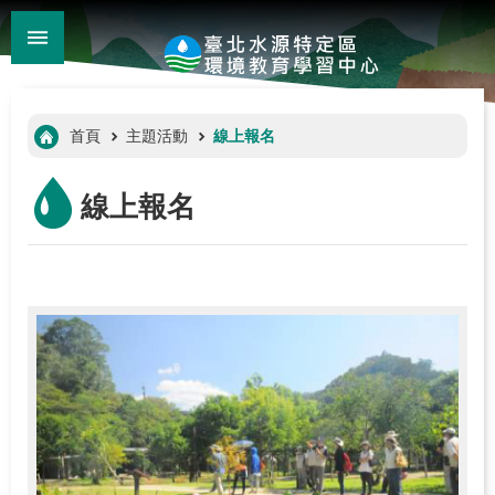
:::
_
跳到主要內容區塊
進
階
:::
首頁
主題活動
線上報名
搜
尋
線上報名
:::