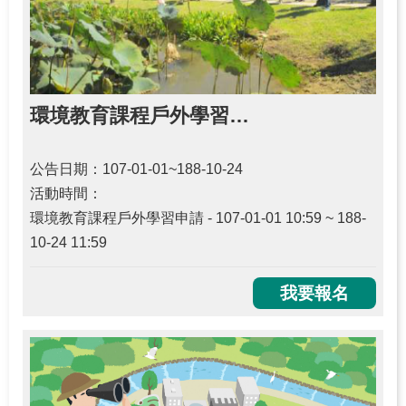
關
於
學
習
中
環境教育課程戶外學習申請
心
公告日期：107-01-01~188-10-24
熱
活動時間：
門
服
環境教育課程戶外學習申請 - 107-01-01 10:59 ~ 188-
務
10-24 11:59
主
我要報名
題
活
動
水