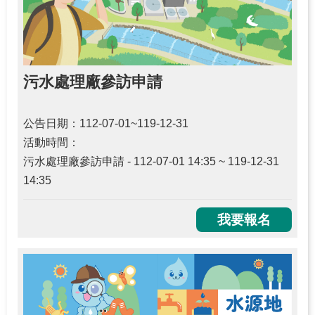
源
之
旅
下
污水處理廠參訪申請
載
專
區
公告日期：112-07-01~119-12-31
活動時間：
歷
污水處理廠參訪申請 - 112-07-01 14:35 ~ 119-12-31
年
14:35
成
果
專
我要報名
區
回
首
頁