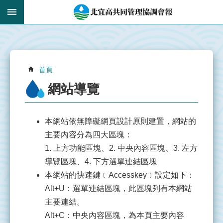
跳到主要內容區塊
:::
_
進
階
搜
:::
尋
首頁
網站導覽
本網站依無障礙網頁設計原則建置，網站的
認
主要內容分為四大區塊：
識
共
1. 上方功能區塊、2. 中央內容區塊、3. 左方
管
導覽區塊、4. 下方選單連結區塊
會
本網站的快速鍵﹝Accesskey﹞設定如下：
報
Alt+U：選單連結區塊，此區塊列有本網站
主要連結。
即
Alt+C：中央內容區塊，為本頁主要內容
時