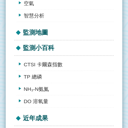
百
空氣
科
智慧分析
近
年
監測地圖
成
果
監測小百科
會
議
CTSI 卡爾森指數
參
TP 總磷
與
NH₃-N氨氮
下
載
DO 溶氧量
專
區
近年成果
回