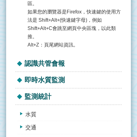
區。
水
如果您的瀏覽器是Firefox，快速鍵的使用方
質
法是 Shift+Alt+(快速鍵字母)，例如
監
測
Shift+Alt+C會跳至網頁中央區塊，以此類
推。
監
Alt+Z：頁尾網站資訊。
測
統
認識共管會報
計
即時水質監測
監
測
地
監測統計
圖
水質
監
測
交通
小