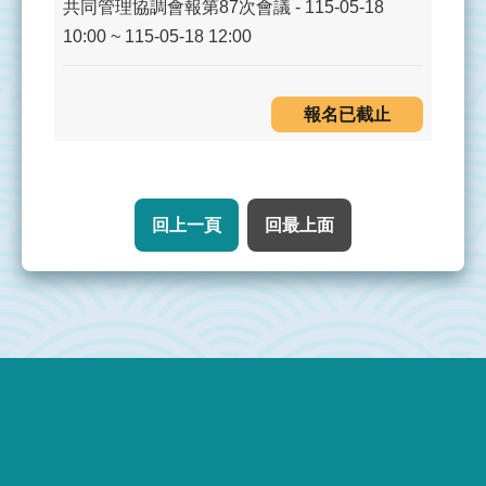
百
共同管理協調會報第87次會議 - 115-05-18
科
10:00 ~ 115-05-18 12:00
近
年
報名已截止
成
果
會
回上一頁
回最上面
議
參
與
下
:::
載
專
區
回