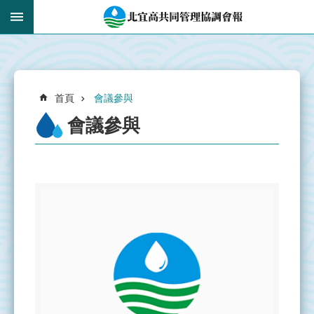
跳到主要內容區塊
:::
_
進
階
搜
:::
尋
首頁
會議參與
會議參與
認
識
共
管
會
報
即
時