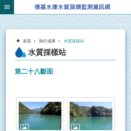
跳到主要內容區塊
:::
_
進
:::
階
搜
:::
尋
首頁
執行成果
水質採樣站
水質採樣站
第二十八斷面
有
關
集
水
區
集
水
區