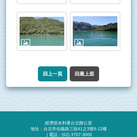
管
理
整
治
實
況
執
行
回上一頁
回最上面
成
果
資
源
:::
連
經濟部水利署台北辦公室
結
地址：台北市信義路三段41之3號9-12樓
| 電話：(02) 3707-3000