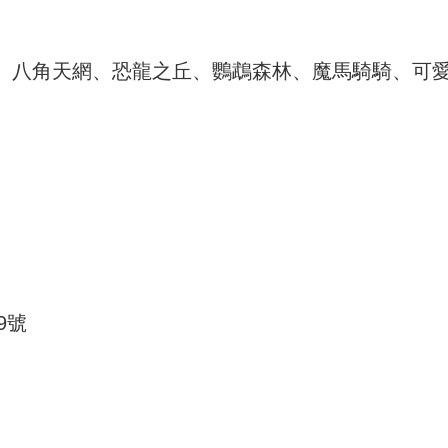
角天網、恐龍之丘、鸚鵡森林、魔馬騎騎、可愛動
9號