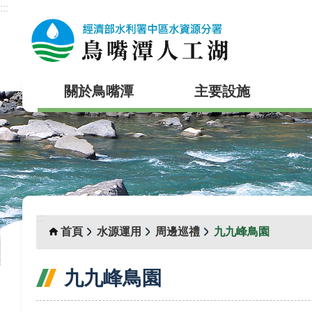
:::
跳到主要內容區塊
關於鳥嘴潭
主要設施
:::
首頁
水源運用
周邊巡禮
九九峰鳥園
九九峰鳥園