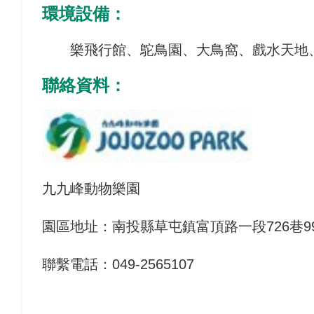
環境設備：
樂飛行館、鴕鳥園、大鳥窩、戲水天地、八
聯絡資料：
九九峰動物樂園
園區地址：南投縣草屯鎮富頂路⼀段726巷9
聯繫電話：049-2565107