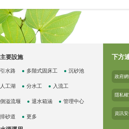
下方
主要設施
引水路
多階式固床工
沉砂池
政府網
人工湖
分水工
入流工
隱私權
側溢流堰
退水箱涵
管理中心
資訊安
排砂道
更多