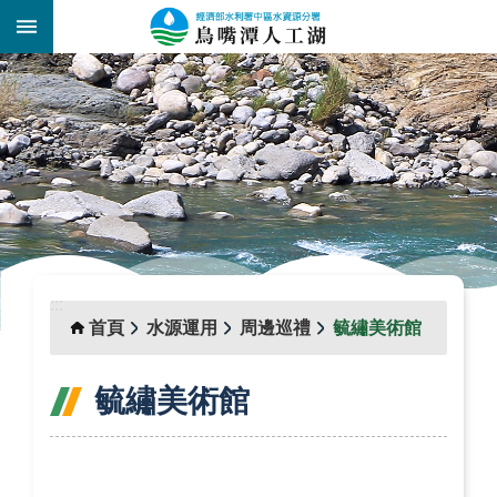
跳到主要內容區塊
:::
_
:::
首頁
水源運用
周邊巡禮
毓繡美術館
毓繡美術館