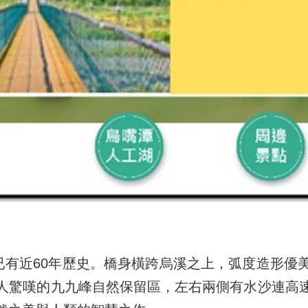
有近60年歷史。橋身橫跨烏溪之上，弧度造形優
人驚嘆的九九峰自然保留區，左右兩側有水沙連高