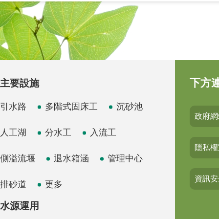
下方
主要設施
引水路
多階式固床工
沉砂池
政府網
人工湖
分水工
入流工
隱私權
側溢流堰
退水箱涵
管理中心
資訊安
排砂道
更多
水源運用