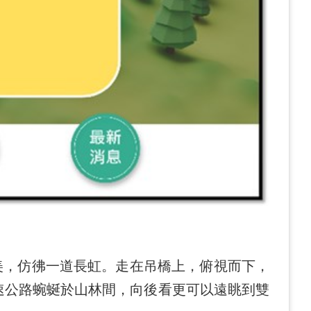
美，仿彿一道長虹。走在吊橋上，俯視而下，
速公路蜿蜒於山林間，向後看更可以遠眺到雙