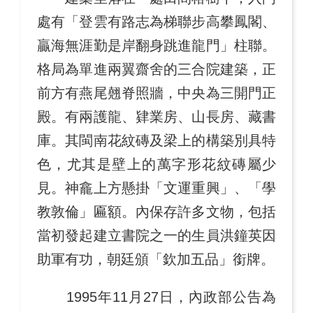
處有「登雲有路志為梯聯步高攀鳳閣、
贏海無涯勤是岸翻身跳進龍門」柱聯。
格局為單進兩翼齋舍的三合院建築，正
前方有燕尾翹脊照牆，中央為三開門正
殿。有兩護龍、肄業房、山長房、藏書
庫。其閩南花紋磚及梁上的構築別具特
色，尤其是壁上的萬字形花紋磚屬少
見。神龕上方懸掛「文運重興」、「學
教敦倫」匾額。內保存許多文物，包括
當初發起建立書院之一的生員洪鐘英因
助軍有功，朝廷頒「欽加五品」銜牌。
1995年11月27日，內政部公告為