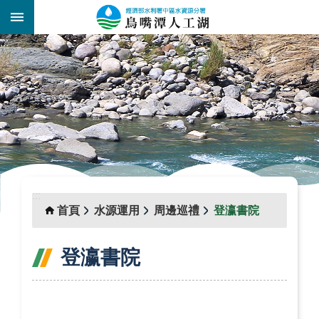
跳到主要內容區塊
:::
_
:::
首頁
水源運用
周邊巡禮
登瀛書院
登瀛書院