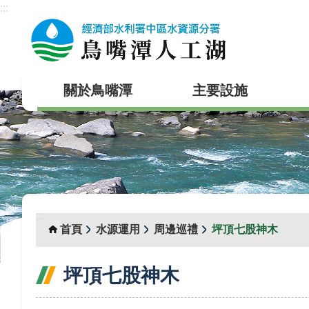
:::
跳到主要內容區塊
關於鳥嘴潭
主要設施
:::
首頁
水源運用
周邊巡禮
坪頂七股神木
坪頂七股神木