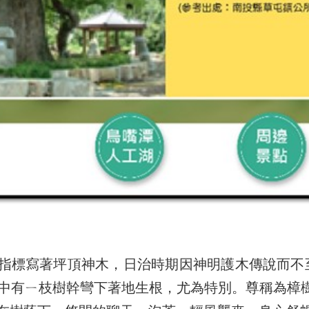
寫著坪頂神木，日治時期因神明護木傳說而不至於
，其中有ㄧ枝樹幹彎下著地生根，尤為特別。尊稱為樟