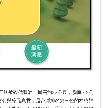
被砍伐製油，樹高約32公尺，胸圍7.9公
樹公與樟元真君，是台灣排名第三位的樟樹神