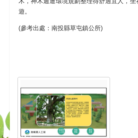
木，神木週遭環境規劃整理得舒適宜人，坐
遊。
(參考出處：南投縣草屯鎮公所)