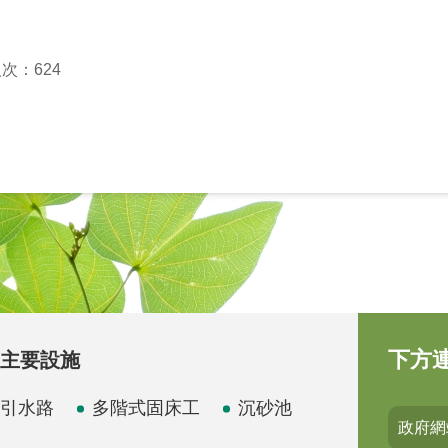
次：624
下方
主要設施
引水路
多階式固床工
沉砂池
政府網