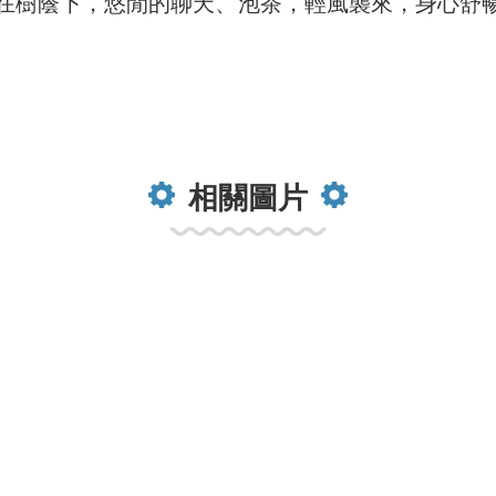
在樹蔭下，悠閒的聊天、泡茶，輕風襲來，身心舒暢，
相關圖片