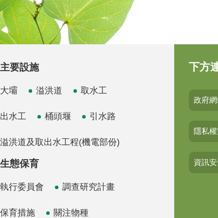
下方
主要設施
大壩
溢洪道
取水工
政府網
出水工
桶頭堰
引水路
隱私權
溢洪道及取出水工程(機電部份)
生態保育
資訊安
執行委員會
調查研究計畫
保育措施
關注物種