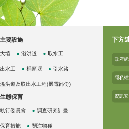
下方
主要設施
大壩
溢洪道
取水工
政府網
出水工
桶頭堰
引水路
隱私權
溢洪道及取出水工程(機電部份)
生態保育
資訊安
執行委員會
調查研究計畫
保育措施
關注物種