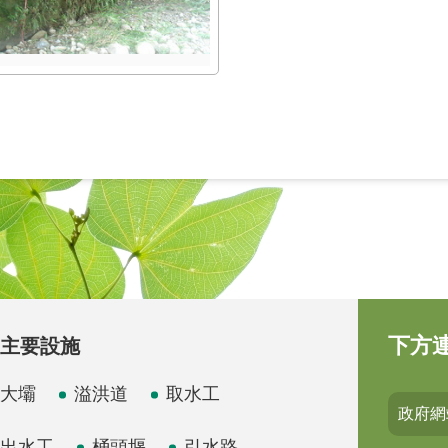
下方
主要設施
大壩
溢洪道
取水工
政府網
出水工
桶頭堰
引水路