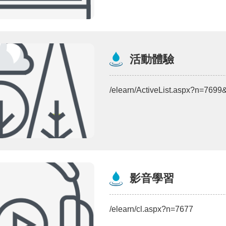
活動體驗
/elearn/ActiveList.aspx?n=769
影音學習
/elearn/cl.aspx?n=7677