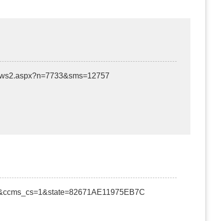
/News2.aspx?n=7733&sms=12757
35&ccms_cs=1&state=82671AE11975EB7C