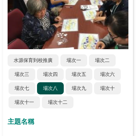
關
於
學
習
中
心
熱
水源保育到校推廣
場次一
場次二
門
服
場次三
場次四
場次五
場次六
務
場次七
場次八
場次九
場次十
主
題
場次十一
場次十二
活
動
主題名稱
水