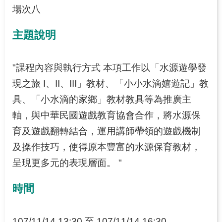
源
場次八
之
旅
主題說明
下
載
"課程內容與執行方式 本項工作以「水源遊學發
專
區
現之旅 I、II、III」教材、「小小水滴嬉遊記」教
具、「小水滴的家鄉」教材教具等為推廣主
歷
軸，與中華民國遊戲教育協會合作，將水源保
年
成
育及遊戲翻轉結合，運用講師帶領的遊戲機制
果
及操作技巧，使得原本豐富的水源保育教材，
專
呈現更多元的表現層面。 "
區
時間
回
首
頁
107/11/14 13:30 至 107/11/14 16:30