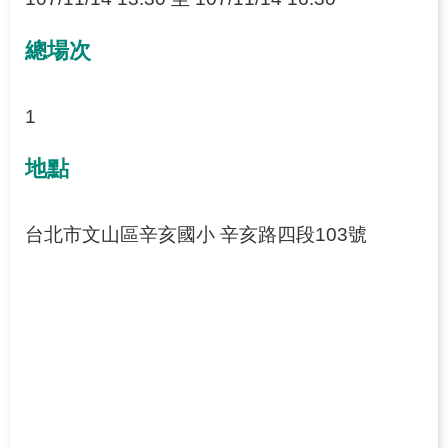
網
總場次
站
導
1
覽
地點
台北市文山區辛亥國小 辛亥路四段103號