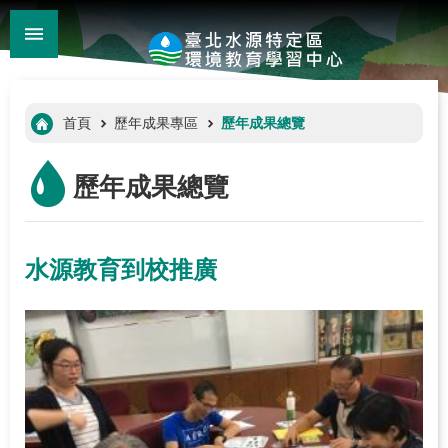
:::
_
跳到主要內容區塊
進
階
:::
首頁
歷年成果專區
歷年成果總覽
搜
尋
歷年成果總覽
水源教育到校推廣
:::