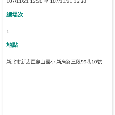
107/11/21 13:30 至 107/11/21 16:30
網
總場次
站
導
覽
1
地點
新北市新店區龜山國小 新烏路三段99巷10號