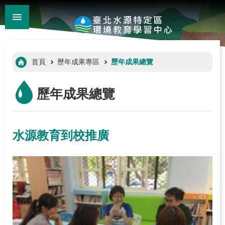
:::
_
跳到主要內容區塊
進
階
:::
首頁
歷年成果專區
歷年成果總覽
搜
尋
歷年成果總覽
水源教育到校推廣
:::