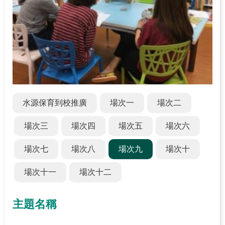
關
於
學
習
中
心
熱
水源保育到校推廣
場次一
場次二
門
服
場次三
場次四
場次五
場次六
務
場次七
場次八
場次九
場次十
主
題
場次十一
場次十二
活
動
主題名稱
水