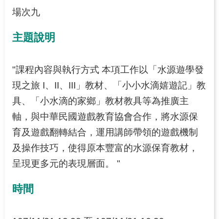
源
場次九
之
旅
主題說明
下
載
"課程內容與執行方式 本項工作以「水源遊學發
專
區
現之旅 I、II、III」教材、「小小水滴嬉遊記」教
具、「小水滴的家鄉」教材教具等為推廣主
歷
年
軸，與中華民國遊戲教育協會合作，將水源保
成
育及遊戲翻轉結合，運用講師帶領的遊戲機制
果
及操作技巧，使得原本豐富的水源保育教材，
專
區
呈現更多元的表現層面。 "
時間
回
首
頁