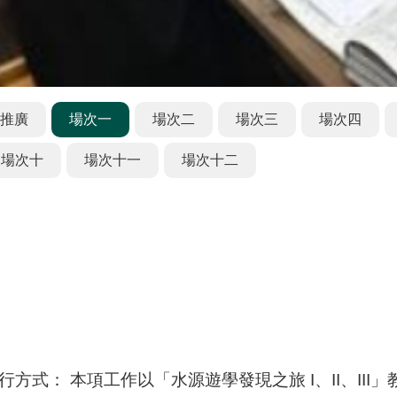
推廣
場次一
場次二
場次三
場次四
場次十
場次十一
場次十二
行方式： 本項工作以「水源遊學發現之旅 I、II、II