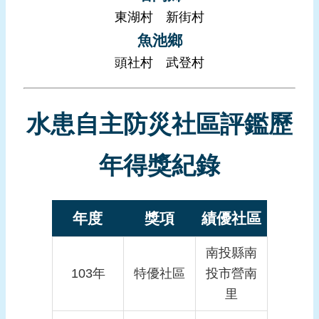
頁
東湖村
新街村
魚池鄉
網
頭社村
武登村
站
導
覽
水患自主防災社區評鑑歷
年得獎紀錄
年度
獎項
績優社區
南投縣南
103年
特優社區
投市營南
里