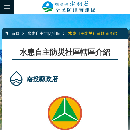
跳到主要內容區塊
:::
_
進
階
:::
搜
首頁
水患自主防災社區
水患自主防災社區轄區介紹
尋
水患自主防災社區轄區介紹
最
新
消
南投縣政府
息
水
患
自
主
防