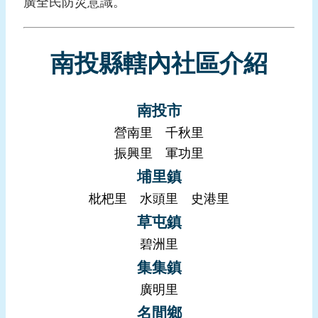
廣全民防災意識。
報
導
企
南投縣轄內社區介紹
業
防
災
南投市
營南里
千秋里
學
習
振興里
軍功里
專
埔里鎮
區
枇杷里
水頭里
史港里
資
草屯鎮
料
碧洲里
下
集集鎮
載
廣明里
回
名間鄉
首